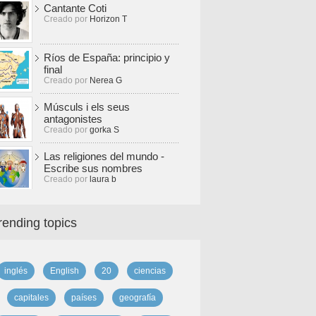
Cantante Coti
Creado por
Horizon T
Ríos de España: principio y
final
Creado por
Nerea G
Músculs i els seus
antagonistes
Creado por
gorka S
Las religiones del mundo -
Escribe sus nombres
Creado por
laura b
rending topics
inglés
English
20
ciencias
capitales
países
geografía