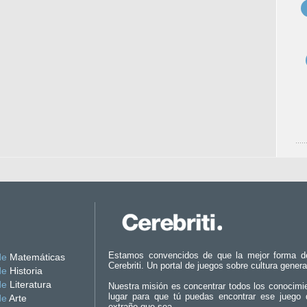
Estamos convencidos de que la mejor forma d
de
Matemáticas
Cerebriti. Un portal de juegos sobre cultura genera
de
Historia
de
Literatura
Nuestra misión es concentrar todos los conocimi
lugar para que tú puedas encontrar ese juego 
de
Arte
extraño que sea.