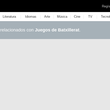
Regís
|
|
|
|
|
|
Literatura
Idiomas
Arte
Música
Cine
TV
Tecno
 relacionados con
Juegos de Batxillerat
.