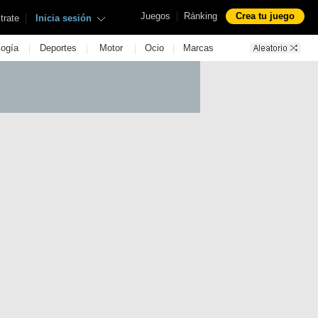
|
Juegos
Ránking
Crea tu juego
|
trate
Inicia sesión
|
|
|
|
logía
Deportes
Motor
Ocio
Marcas