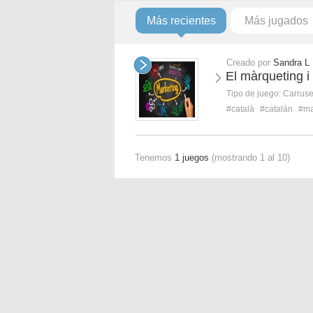
Más recientes
Más jugados
Creado por
Sandra L
El màrqueting i
Tipo de juego:
Carruse
#català
#catalán
#ma
Tenemos
1 juegos
(mostrando 1 al 10)