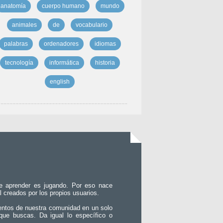
anatomía
cuerpo humano
mundo
animales
de
vocabulario
palabras
ordenadores
idiomas
tecnología
informática
historia
english
e aprender es jugando. Por eso nace
l creados por los propios usuarios.
entos de nuestra comunidad en un solo
que buscas. Da igual lo específico o