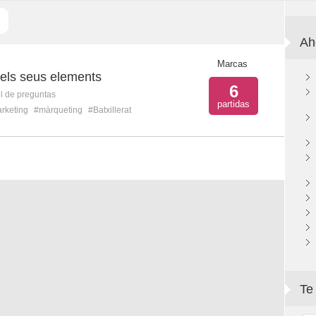
Ah
Marcas
 els seus elements
6
l de preguntas
partidas
rketing
#màrqueting
#Batxillerat
Te