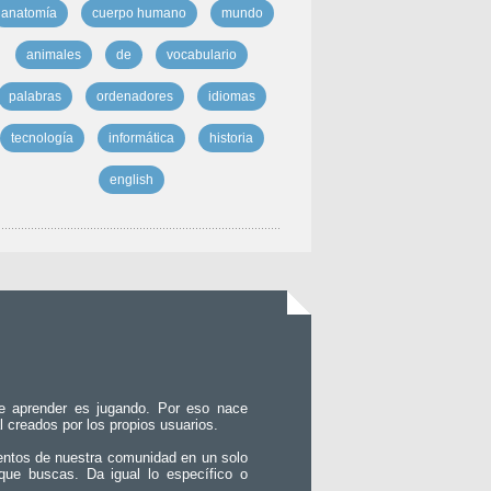
anatomía
cuerpo humano
mundo
animales
de
vocabulario
palabras
ordenadores
idiomas
tecnología
informática
historia
english
e aprender es jugando. Por eso nace
l creados por los propios usuarios.
entos de nuestra comunidad en un solo
que buscas. Da igual lo específico o