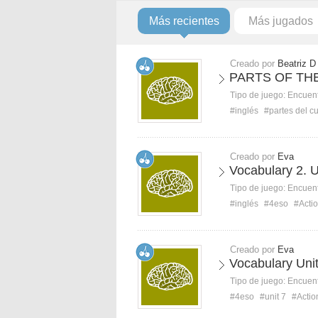
Más recientes
Más jugados
Creado por
Beatriz D
PARTS OF TH
Tipo de juego:
Encuent
#inglés
#partes del c
Creado por
Eva
Vocabulary 2. U
Tipo de juego:
Encuent
#inglés
#4eso
#Actio
Creado por
Eva
Vocabulary Unit
Tipo de juego:
Encuent
#4eso
#unit 7
#Actio