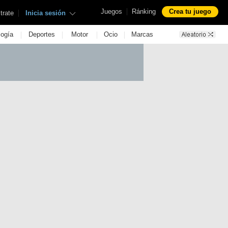
|
Juegos
Ránking
Crea tu juego
|
trate
Inicia sesión
|
|
|
|
logía
Deportes
Motor
Ocio
Marcas