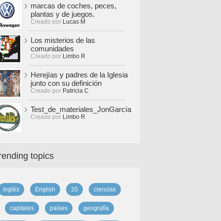
marcas de coches, peces,
plantas y de juegos.
Creado por
Lucas M
Los misterios de las
comunidades
Creado por
Limbo R
Herejías y padres de la Iglesia
junto con su definición
Creado por
Patricia C
Test_de_materiales_JonGarcía
Creado por
Limbo R
rending topics
inglés
English
20
ciencias
capitales
países
geografía