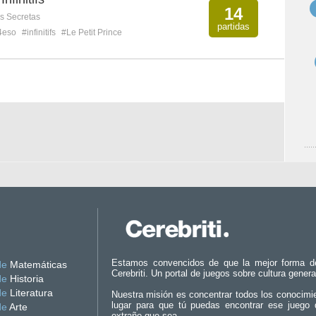
14
s Secretas
partidas
4eso
#infinitifs
#Le Petit Prince
Estamos convencidos de que la mejor forma d
de
Matemáticas
Cerebriti. Un portal de juegos sobre cultura genera
de
Historia
de
Literatura
Nuestra misión es concentrar todos los conocimi
lugar para que tú puedas encontrar ese juego 
de
Arte
extraño que sea.