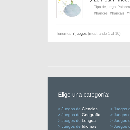
Tipo de juego:
Palabra
#francés
#français
#
Tenemos
7 juegos
(mostrando 1 al 10)
Elige una categoría:
> Juegos de
Ciencias
> Juegos 
> Juegos de
Geografía
> Juegos 
> Juegos de
Lengua
> Juegos 
> Juegos de
Idiomas
> Juegos 