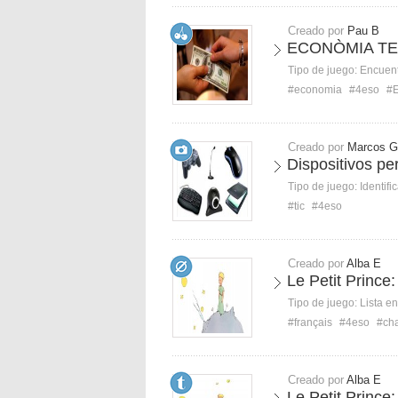
Creado por
Pau B
ECONÒMIA TEM
Tipo de juego:
Encuent
#economia
#4eso
#
Creado por
Marcos G
Dispositivos per
Tipo de juego:
Identifi
#tic
#4eso
Creado por
Alba E
Le Petit Princ
Tipo de juego:
Lista e
#français
#4eso
#ch
Creado por
Alba E
Le Petit Prince: 