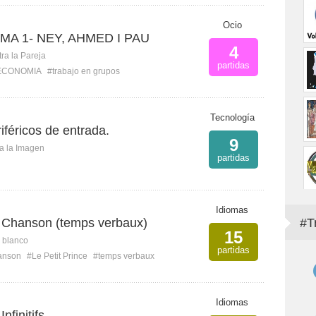
Ocio
A 1- NEY, AHMED I PAU
4
ra la Pareja
partidas
ECONOMIA
#trabajo en grupos
Tecnología
iféricos de entrada.
9
ca la Imagen
partidas
Idiomas
e: Chanson (temps verbaux)
#T
15
n blanco
partidas
anson
#Le Petit Prince
#temps verbaux
Idiomas
Infinitifs