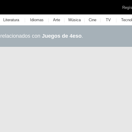
Regís
|
|
|
|
|
|
Literatura
Idiomas
Arte
Música
Cine
TV
Tecno
 relacionados con
Juegos de 4eso
.