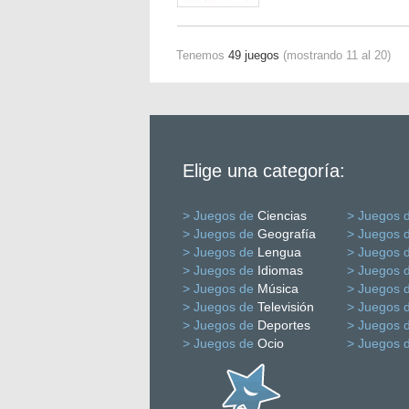
Tenemos
49 juegos
(mostrando 11 al 20)
Elige una categoría:
> Juegos de
Ciencias
> Juegos 
> Juegos de
Geografía
> Juegos 
> Juegos de
Lengua
> Juegos 
> Juegos de
Idiomas
> Juegos 
> Juegos de
Música
> Juegos 
> Juegos de
Televisión
> Juegos 
> Juegos de
Deportes
> Juegos 
> Juegos de
Ocio
> Juegos 