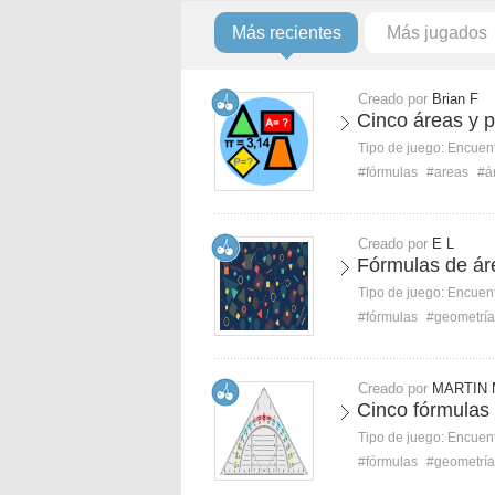
Más recientes
Más jugados
Creado por
Brian F
Cinco áreas y 
Tipo de juego:
Encuent
#fórmulas
#areas
#á
Creado por
E L
Fórmulas de ár
Tipo de juego:
Encuent
#fórmulas
#geometría
Creado por
MARTIN 
Cinco fórmulas
Tipo de juego:
Encuent
#fórmulas
#geometría