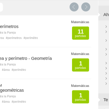
Ah
Matemáticas
perímetros
11
ra la Pareja
partidas
rea
#perímetros
#perímétro
Matemáticas
ea y perímetro - Geometría
1
ra la Pareja
partidas
#área
#perímétro
M
Matemáticas
 geométricas
1
ra la Pareja
Te
partidas
#área
#perímétro