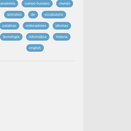
anatomía
cuerpo humano
mundo
animales
de
vocabulario
palabras
ordenadores
idiomas
tecnología
informática
historia
english