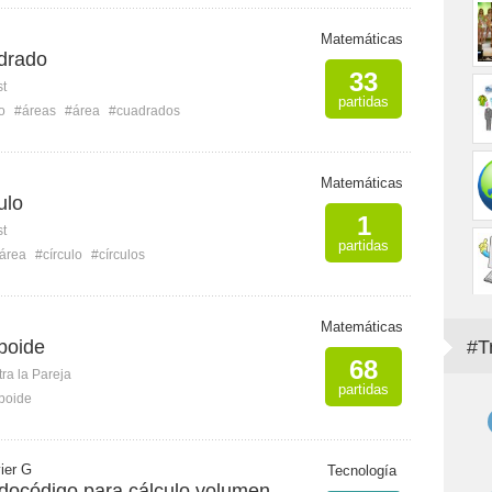
Matemáticas
drado
33
st
partidas
o
#áreas
#área
#cuadrados
Matemáticas
ulo
1
st
partidas
área
#círculo
#círculos
Matemáticas
boide
#T
68
ra la Pareja
partidas
boide
ier G
Tecnología
docódigo para cálculo volumen,