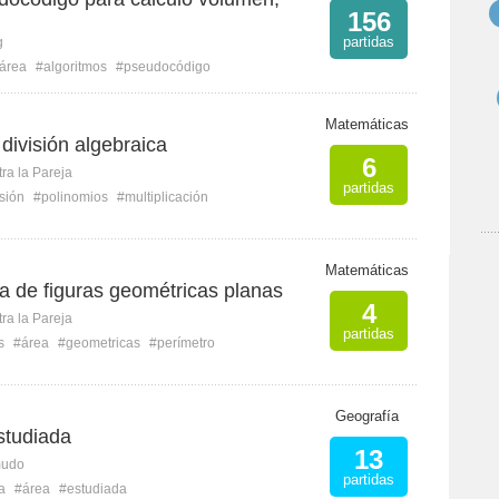
156
partidas
g
área
#algoritmos
#pseudocódigo
Matemáticas
 división algebraica
6
ra la Pareja
partidas
isión
#polinomios
#multiplicación
Matemáticas
a de figuras geométricas planas
4
ra la Pareja
partidas
s
#área
#geometricas
#perímetro
Geografía
studiada
13
mudo
partidas
a
#área
#estudiada