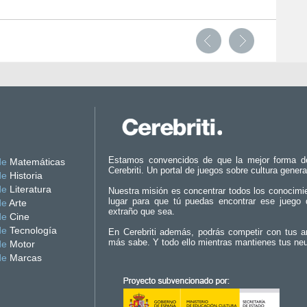
Estamos convencidos de que la mejor forma d
de
Matemáticas
Cerebriti. Un portal de juegos sobre cultura genera
de
Historia
de
Literatura
Nuestra misión es concentrar todos los conocimi
lugar para que tú puedas encontrar ese juego 
de
Arte
extraño que sea.
de
Cine
de
Tecnología
En Cerebriti además, podrás competir con tus a
más sabe. Y todo ello mientras mantienes tus ne
de
Motor
de
Marcas