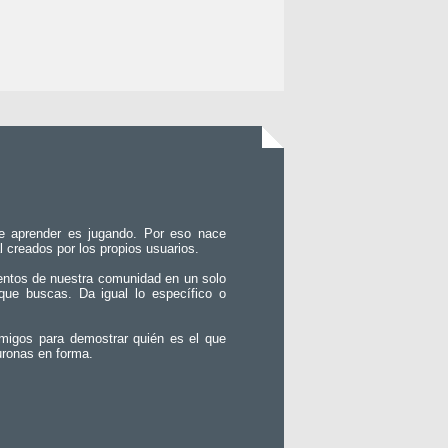
e aprender es jugando. Por eso nace
l creados por los propios usuarios.
entos de nuestra comunidad en un solo
que buscas. Da igual lo específico o
migos para demostrar quién es el que
uronas en forma.