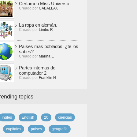
Certamen Miss Universo
Creado por
CABALLA 6
La ropa en alemán.
Creado por
Limbo R
Países más poblados: ¿te los
sabes?
Creado por
Marina E
Partes internas del
computador 2
Creado por
Franklin N
rending topics
inglés
English
20
ciencias
capitales
países
geografía