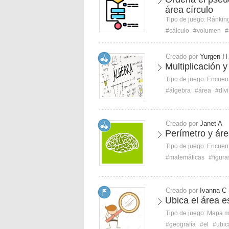
área círculo
Tipo de juego:
Ránkin
#cálculo
#volumen
#
Creado por
Yurgen H
Multiplicación y
Tipo de juego:
Encuent
#álgebra
#área
#div
Creado por
Janet A
Perímetro y áre
Tipo de juego:
Encuent
#matemáticas
#figura
Creado por
Ivanna C
Ubica el área e
Tipo de juego:
Mapa 
#geografía
#el
#ubic