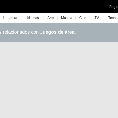
Regís
|
|
|
|
|
|
Literatura
Idiomas
Arte
Música
Cine
TV
Tecno
s relacionados con
Juegos de área
.