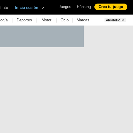
|
Juegos
Ránking
Crea tu juego
|
trate
Inicia sesión
|
|
|
|
logía
Deportes
Motor
Ocio
Marcas