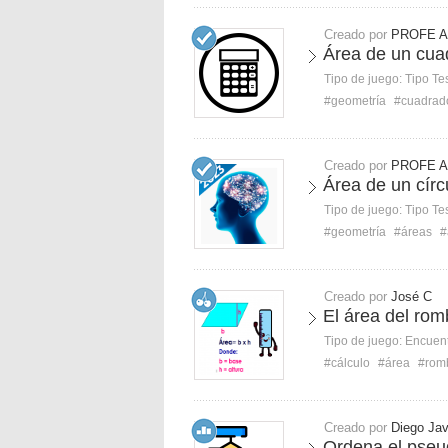
Creado por
PROFE A
Área de un cua
Tipo de juego:
Tipo Te
#geometría
#cuadrad
Creado por
PROFE A
Área de un círc
Tipo de juego:
Tipo Te
#geometría
#áreas
#
Creado por
José C
El área del rom
Tipo de juego:
Encuent
#cálculo
#área
#rom
Creado por
Diego Jav
Ordena el pseu