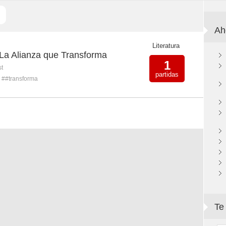
Ah
Literatura
 La Alianza que Transforma
1
st
partidas
##transforma
Te