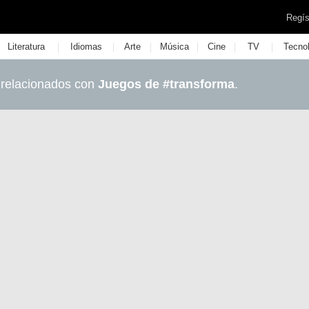
Regís
|
|
|
|
|
|
Literatura
Idiomas
Arte
Música
Cine
TV
Tecno
 relacionados con
Juegos de #transforma
.