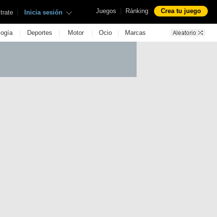
|
Juegos
Ránking
Crea tu juego
|
trate
Inicia sesión
|
|
|
|
logía
Deportes
Motor
Ocio
Marcas