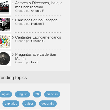
Actores & Directores, los que
más han repetido
Creado por
Antonio F
Canciones grupo Fangoria
Creado por
Horizon T
Cantantes Latinoamericanos
Creado por
Cristian G
Preguntas acerca de San
Martín
Creado por
tiaa b
rending topics
inglés
English
20
ciencias
capitales
países
geografía