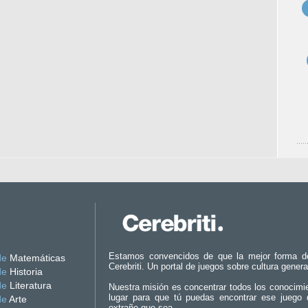
Estamos convencidos de que la mejor forma d
de
Matemáticas
Cerebriti. Un portal de juegos sobre cultura genera
de
Historia
de
Literatura
Nuestra misión es concentrar todos los conocimi
lugar para que tú puedas encontrar ese juego 
de
Arte
extraño que sea.