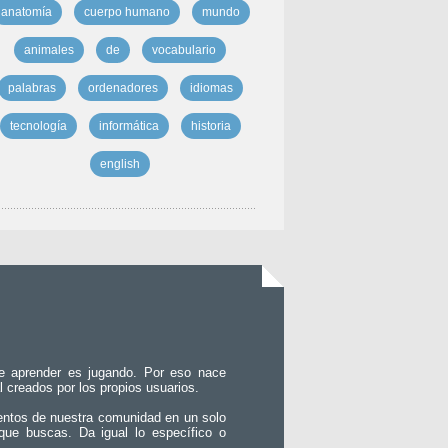
anatomía
cuerpo humano
mundo
animales
de
vocabulario
palabras
ordenadores
idiomas
tecnología
informática
historia
english
e aprender es jugando. Por eso nace
l creados por los propios usuarios.
entos de nuestra comunidad en un solo
que buscas. Da igual lo específico o