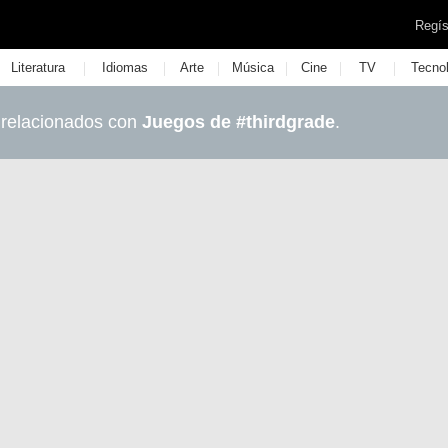
Regís
|
|
|
|
|
|
Literatura
Idiomas
Arte
Música
Cine
TV
Tecno
 relacionados con
Juegos de #thirdgrade
.