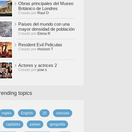
Obras principales del Museo
Británico de Londres
Creado por
Raul O
Países del mundo con una
mayor densidad de población
Creado por
Elena R
Resident Evil Peliculas
Creado por
Horizon T
Actores y actrices 2
Creado por
jose s
rending topics
inglés
English
20
ciencias
capitales
países
geografía