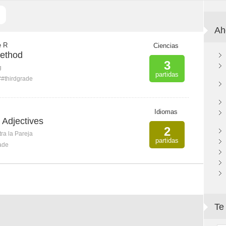
Ah
e R
Ciencias
method
3
g
partidas
##thirdgrade
Idiomas
t Adjectives
2
ra la Pareja
partidas
ade
Te