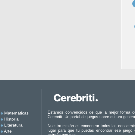
Estamos convencidos de que la mejor forma d
de
Matemáticas
Cerebriti. Un portal de juegos sobre cultura genera
de
Historia
de
Literatura
Nuestra misión es concentrar todos los conocimi
lugar para que tú puedas encontrar ese juego 
de
Arte
extraño que sea.