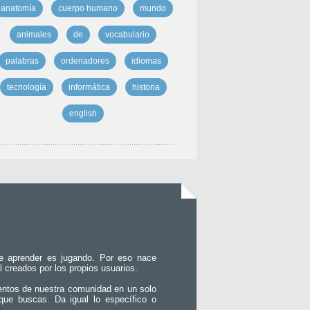
anatomía
cuerpo humano
mundo
animales
de
vocabulario
palabras
ordenadores
idiomas
tecnología
informática
historia
english
e aprender es jugando. Por eso nace
l creados por los propios usuarios.
entos de nuestra comunidad en un solo
que buscas. Da igual lo específico o