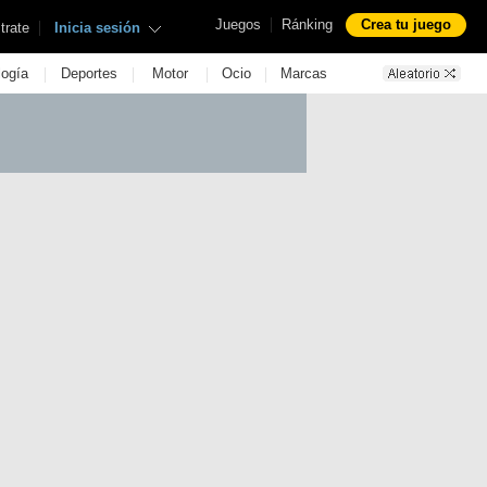
|
Juegos
Ránking
Crea tu juego
|
trate
Inicia sesión
|
|
|
|
logía
Deportes
Motor
Ocio
Marcas