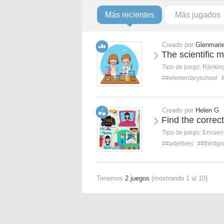
Más recientes
Más jugados
Creado por
Glenmari
The scientific 
Tipo de juego:
Ránkin
##elementaryschool
Creado por
Helen G
Find the correc
Tipo de juego:
Encuent
##adjetives
##thirdgr
Tenemos
2 juegos
(mostrando 1 al 10)