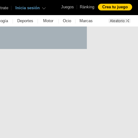
|
Juegos
Ránking
Crea tu juego
|
trate
Inicia sesión
|
|
|
|
logía
Deportes
Motor
Ocio
Marcas