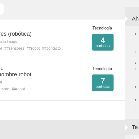
Ah
Tecnología
es (robótica)
4
ca la Imagen
partidas
ol
##sensores
##robot
##contacto
 L
Tecnología
hombre robot
7
st
partidas
ombre
##robot
Te