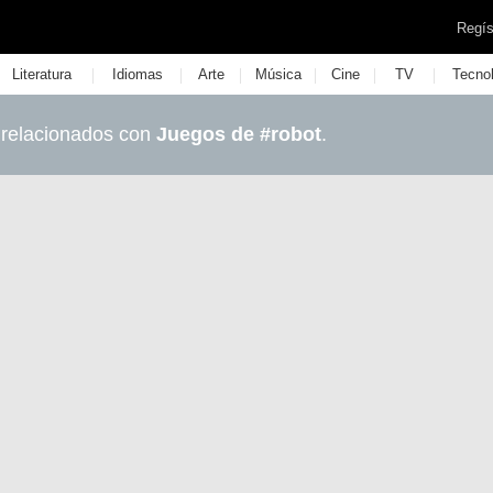
Regís
|
|
|
|
|
|
Literatura
Idiomas
Arte
Música
Cine
TV
Tecno
 relacionados con
Juegos de #robot
.