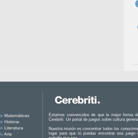
Estamos convencidos de que la mejor forma d
de
Matemáticas
Cerebriti. Un portal de juegos sobre cultura genera
de
Historia
de
Literatura
Nuestra misión es concentrar todos los conocimi
lugar para que tú puedas encontrar ese juego 
de
Arte
extraño que sea.