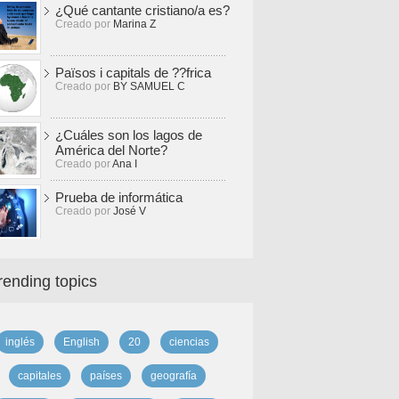
¿Qué cantante cristiano/a es?
Creado por
Marina Z
Països i capitals de ??frica
Creado por
BY SAMUEL C
¿Cuáles son los lagos de
América del Norte?
Creado por
Ana I
Prueba de informática
Creado por
José V
rending topics
inglés
English
20
ciencias
capitales
países
geografía