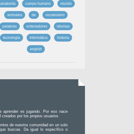
anatomía
cuerpo humano
mundo
animales
de
vocabulario
palabras
ordenadores
idiomas
tecnología
informática
historia
english
e aprender es jugando. Por eso nace
l creados por los propios usuarios.
entos de nuestra comunidad en un solo
que buscas. Da igual lo específico o