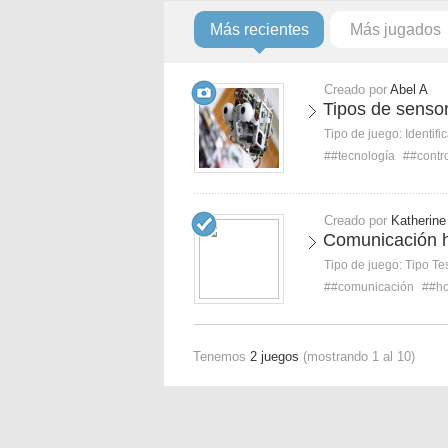
Más recientes
Más jugados
Creado por
Abel A
Tipos de sensor
Tipo de juego:
Identifi
##tecnología
##contr
Creado por
Katherine
Comunicación 
Tipo de juego:
Tipo Te
##comunicación
##h
Tenemos
2 juegos
(mostrando 1 al 10)