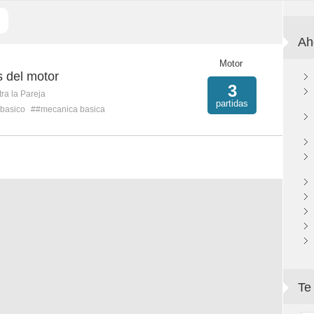
Ah
Motor
s del motor
3
ra la Pareja
partidas
basico
##mecanica basica
Te