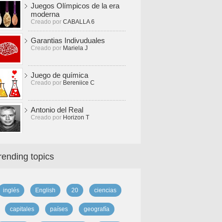
Juegos Olímpicos de la era
moderna
Creado por
CABALLA 6
Garantias Indivuduales
Creado por
Mariela J
Juego de química
Creado por
Bereniice C
Antonio del Real
Creado por
Horizon T
rending topics
inglés
English
20
ciencias
capitales
países
geografía