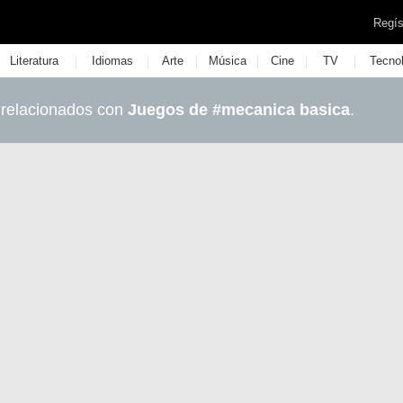
Regís
|
|
|
|
|
|
Literatura
Idiomas
Arte
Música
Cine
TV
Tecno
 relacionados con
Juegos de #mecanica basica
.