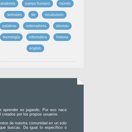
anatomía
cuerpo humano
mundo
animales
de
vocabulario
palabras
ordenadores
idiomas
tecnología
informática
historia
english
e aprender es jugando. Por eso nace
l creados por los propios usuarios.
entos de nuestra comunidad en un solo
que buscas. Da igual lo específico o