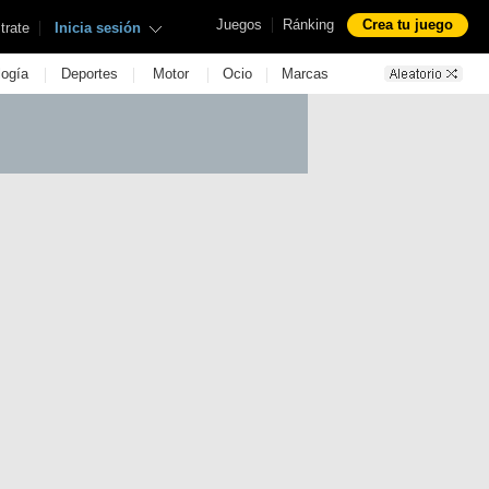
|
Juegos
Ránking
Crea tu juego
|
trate
Inicia sesión
|
|
|
|
logía
Deportes
Motor
Ocio
Marcas