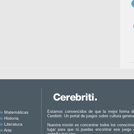
Estamos convencidos de que la mejor forma d
de
Matemáticas
Cerebriti. Un portal de juegos sobre cultura genera
de
Historia
de
Literatura
Nuestra misión es concentrar todos los conocimi
lugar para que tú puedas encontrar ese juego 
de
Arte
extraño que sea.