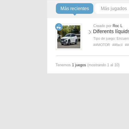
Más recientes
Más jugados
Creado por
Roc L
Diferents líquid
Tipo de juego:
Encuent
##MOTOR
##facil
##
Tenemos
1 juegos
(mostrando 1 al 10)