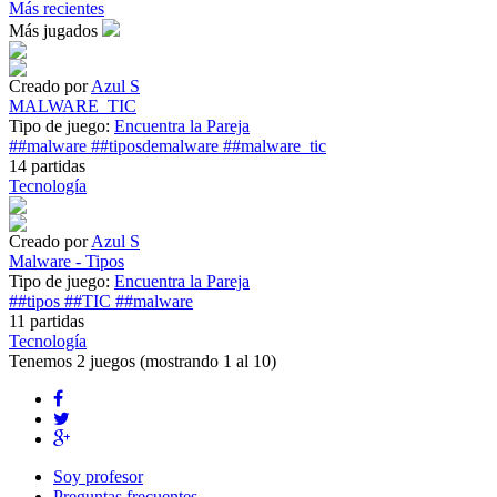
Más recientes
Más jugados
Creado por
Azul S
MALWARE_TIC
Tipo de juego:
Encuentra la Pareja
##malware
##tiposdemalware
##malware_tic
14 partidas
Tecnología
Creado por
Azul S
Malware - Tipos
Tipo de juego:
Encuentra la Pareja
##tipos
##TIC
##malware
11 partidas
Tecnología
Tenemos
2 juegos
(mostrando 1 al 10)
Soy profesor
Preguntas frecuentes