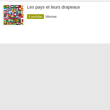
Les pays et leurs drapeaux
6 partidas
Idiomas