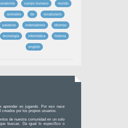
anatomía
cuerpo humano
mundo
animales
de
vocabulario
palabras
ordenadores
idiomas
tecnología
informática
historia
english
e aprender es jugando. Por eso nace
l creados por los propios usuarios.
entos de nuestra comunidad en un solo
que buscas. Da igual lo específico o