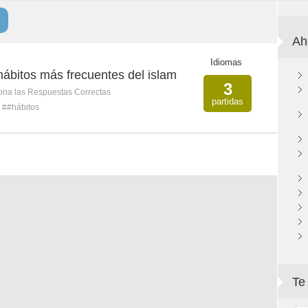
Ah
Idiomas
 hábitos más frecuentes del islam
3
ona las Respuestas Correctas
partidas
##hábitos
Te