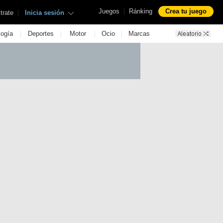
|
Juegos
Ránking
Crea tu juego
|
trate
Inicia sesión
|
|
|
|
logía
Deportes
Motor
Ocio
Marcas