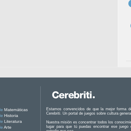
Estamos convencidos de que la mejor forma d
de
Matemáticas
Cerebriti. Un portal de juegos sobre cultura genera
de
Historia
de
Literatura
Nuestra misión es concentrar todos los conocimi
lugar para que tú puedas encontrar ese juego 
de
Arte
extraño que sea.