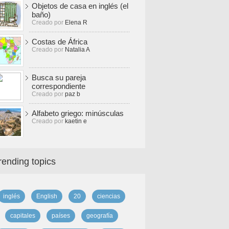
Objetos de casa en inglés (el
baño)
Creado por
Elena R
Costas de África
Creado por
Natalia A
Busca su pareja
correspondiente
Creado por
paz b
Alfabeto griego: minúsculas
Creado por
kaetin e
rending topics
inglés
English
20
ciencias
capitales
países
geografía