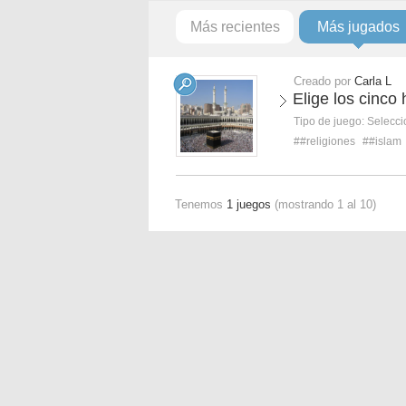
Más recientes
Más jugados
Creado por
Carla L
Elige los cinco
Tipo de juego:
Selecci
##religiones
##islam
Tenemos
1 juegos
(mostrando 1 al 10)