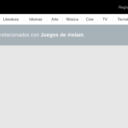
Regís
|
|
|
|
|
|
Literatura
Idiomas
Arte
Música
Cine
TV
Tecno
 relacionados con
Juegos de #islam
.