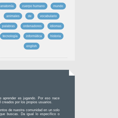
anatomía
cuerpo humano
mundo
animales
de
vocabulario
palabras
ordenadores
idiomas
tecnología
informática
historia
english
e aprender es jugando. Por eso nace
l creados por los propios usuarios.
entos de nuestra comunidad en un solo
que buscas. Da igual lo específico o