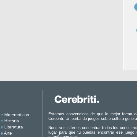
Estamos convencidos de que la mejor forma d
de
Matemáticas
Cerebriti. Un portal de juegos sobre cultura genera
de
Historia
de
Literatura
Nuestra misión es concentrar todos los conocimi
lugar para que tú puedas encontrar ese juego 
de
Arte
extraño que sea.