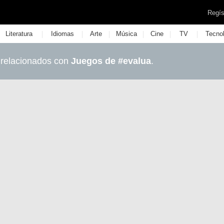
Regís
|
|
|
|
|
|
Literatura
Idiomas
Arte
Música
Cine
TV
Tecno
 relacionados con
Juegos de #evalua
.