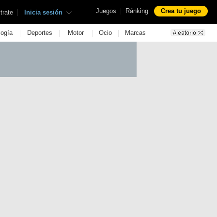
|
Juegos
Ránking
Crea tu juego
|
trate
Inicia sesión
|
|
|
|
logía
Deportes
Motor
Ocio
Marcas