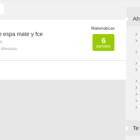
Ah
Matemáticas
e espa mate y fce
6
st
partidas
##evalua
Te