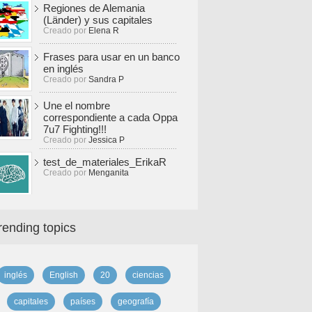
Regiones de Alemania
(Länder) y sus capitales
Creado por
Elena R
Frases para usar en un banco
en inglés
Creado por
Sandra P
Une el nombre
correspondiente a cada Oppa
7u7 Fighting!!!
Creado por
Jessica P
test_de_materiales_ErikaR
Creado por
Menganita
rending topics
inglés
English
20
ciencias
capitales
países
geografía