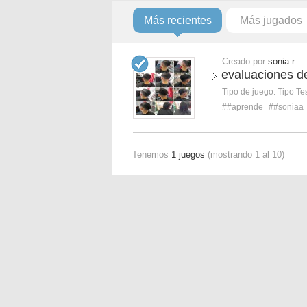
Más recientes
Más jugados
Creado por
sonia r
evaluaciones d
Tipo de juego:
Tipo Te
##aprende
##soniaa
Tenemos
1 juegos
(mostrando 1 al 10)