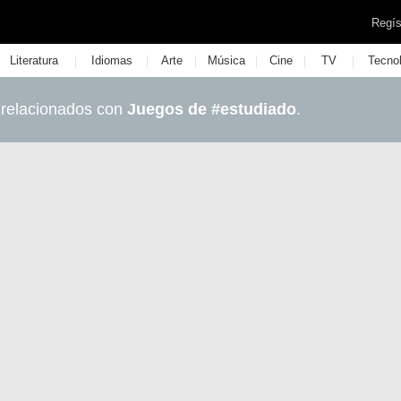
Regís
|
|
|
|
|
|
Literatura
Idiomas
Arte
Música
Cine
TV
Tecno
 relacionados con
Juegos de #estudiado
.