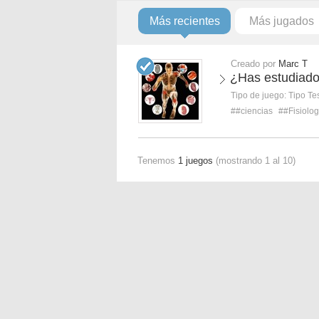
Más recientes
Más jugados
Creado por
Marc T
¿Has estudiado 
Tipo de juego:
Tipo Te
##ciencias
##Fisiolog
Tenemos
1 juegos
(mostrando 1 al 10)