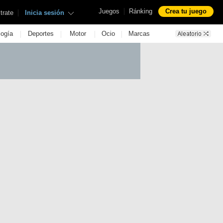
|
Juegos
Ránking
Crea tu juego
|
trate
Inicia sesión
|
|
|
|
logía
Deportes
Motor
Ocio
Marcas