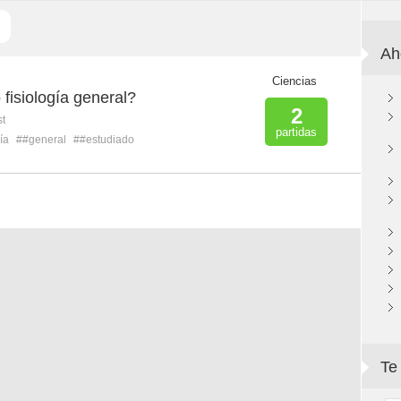
Ah
Ciencias
fisiología general?
2
st
partidas
ía
##general
##estudiado
Te