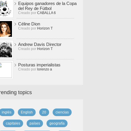
Equipos ganadores de la Copa
del Rey de Fútbol
Creado por
CABALLA 6
Céline Dion
Creado por
Horizon T
Andrew Davis Director
Creado por
Horizon T
Posturas imperialistas
Creado por
lorenzo a
rending topics
inglés
English
20
ciencias
capitales
países
geografía