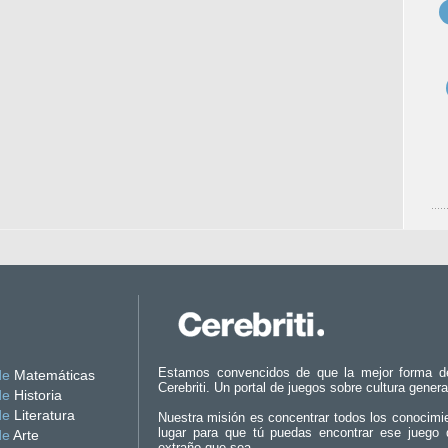
Estamos convencidos de que la mejor forma d
de
Matemáticas
Cerebriti. Un portal de juegos sobre cultura genera
de
Historia
de
Literatura
Nuestra misión es concentrar todos los conocimi
lugar para que tú puedas encontrar ese juego 
de
Arte
extraño que sea.