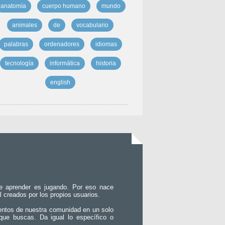
anatomía
cuerpo humano
mundo
animales
de
vocabulario
palabras
ordenadores
idiomas
tecnología
informática
historia
english
e aprender es jugando. Por eso nace
l creados por los propios usuarios.
entos de nuestra comunidad en un solo
que buscas. Da igual lo específico o