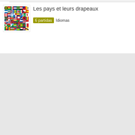
Les pays et leurs drapeaux
6 partidas
Idiomas