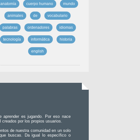
anatomía
cuerpo humano
mundo
animales
de
vocabulario
palabras
ordenadores
idiomas
tecnología
informática
historia
english
e aprender es jugando. Por eso nace
l creados por los propios usuarios.
entos de nuestra comunidad en un solo
que buscas. Da igual lo específico o