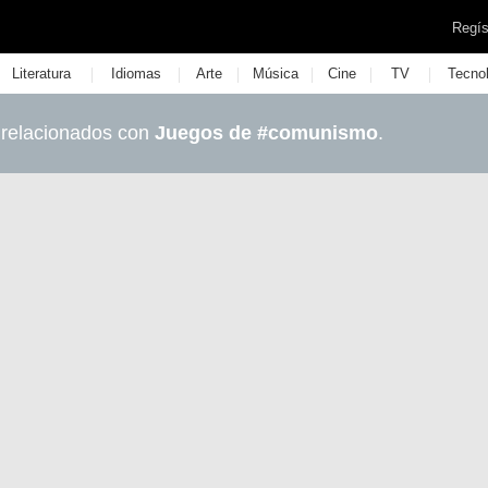
Regís
|
|
|
|
|
|
Literatura
Idiomas
Arte
Música
Cine
TV
Tecno
 relacionados con
Juegos de #comunismo
.