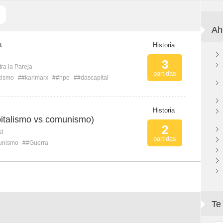
Ah
a
Historia
3
ra la Pareja
partidas
xismo
##karlmarx
##hpe
##dascapital
Historia
pitalismo vs comunismo)
2
st
partidas
unismo
##Guerra
Te