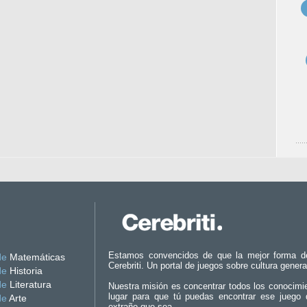
Estamos convencidos de que la mejor forma d
de
Matemáticas
Cerebriti. Un portal de juegos sobre cultura genera
de
Historia
de
Literatura
Nuestra misión es concentrar todos los conocimi
lugar para que tú puedas encontrar ese juego 
de
Arte
extraño que sea.