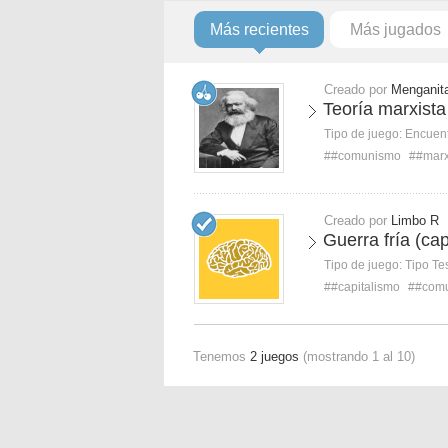
Más recientes
Más jugados
Creado por
Menganit
Teoría marxista
Tipo de juego:
Encuent
##comunismo
##mar
Creado por
Limbo R
Guerra fría (ca
Tipo de juego:
Tipo Te
##capitalismo
##com
Tenemos
2 juegos
(mostrando 1 al 10)