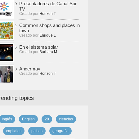
Presentadores de Canal Sur
TV
Creado por
Horizon T
Common shops and places in
town
Creado por
Enrique L
En el sistema solar
Creado por
Barbara M
Andermay
Creado por
Horizon T
rending topics
inglés
English
20
ciencias
capitales
países
geografía