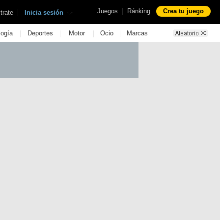
|
Juegos
Ránking
Crea tu juego
|
trate
Inicia sesión
|
|
|
|
logía
Deportes
Motor
Ocio
Marcas