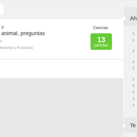
Ah
 V
Ciencias
y animal, preguntas
13
st
partidas
#animal y #ciencias
Te