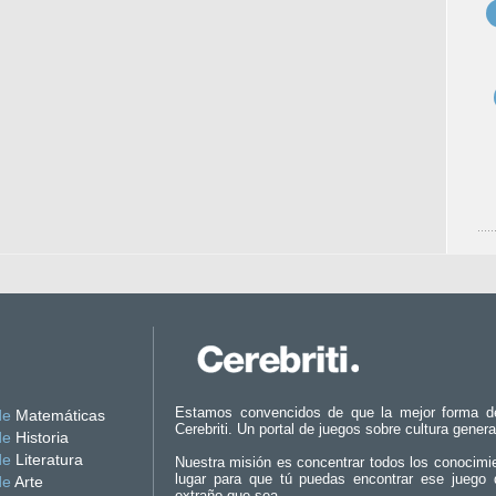
Estamos convencidos de que la mejor forma d
de
Matemáticas
Cerebriti. Un portal de juegos sobre cultura genera
de
Historia
de
Literatura
Nuestra misión es concentrar todos los conocimi
lugar para que tú puedas encontrar ese juego 
de
Arte
extraño que sea.