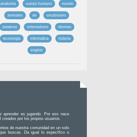
anatomía
cuerpo humano
mundo
animales
de
vocabulario
palabras
ordenadores
idiomas
tecnología
informática
historia
english
e aprender es jugando. Por eso nace
l creados por los propios usuarios.
entos de nuestra comunidad en un solo
que buscas. Da igual lo específico o