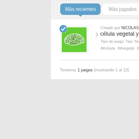
Más recientes
Más jugados
Creado por
NICOLAS
célula vegetal 
Tipo de juego:
Tipo Te
##célula
##vegetal
#
Tenemos
1 juegos
(mostrando 1 al 10)