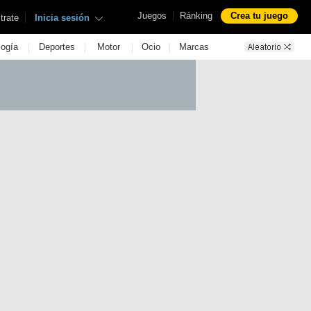
|
Juegos
Ránking
Crea tu juego
|
trate
Inicia sesión
|
|
|
|
logía
Deportes
Motor
Ocio
Marcas