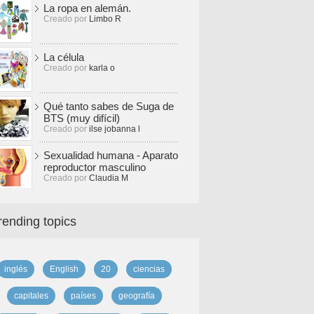
La ropa en alemán.
Creado por
Limbo R
La célula
Creado por
karla o
Qué tanto sabes de Suga de
BTS (muy difícil)
Creado por
ilse jobanna l
Sexualidad humana - Aparato
reproductor masculino
Creado por
Claudia M
rending topics
inglés
English
20
ciencias
capitales
países
geografía