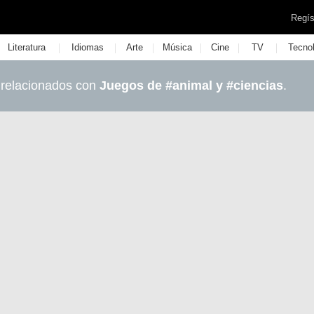
Regís
|
|
|
|
|
|
Literatura
Idiomas
Arte
Música
Cine
TV
Tecno
 relacionados con
Juegos de #animal y #ciencias
.