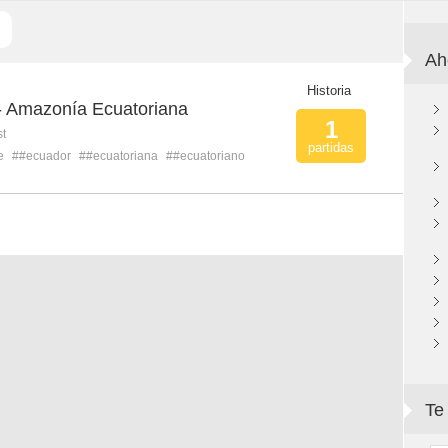
Ah
Historia
- Amazonía Ecuatoriana
1
st
partidas
e
##ecuador
##ecuatoriana
##ecuatoriano
Te