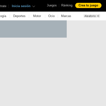
|
Juegos
Ránking
Crea tu juego
|
trate
Inicia sesión
|
|
|
|
logía
Deportes
Motor
Ocio
Marcas