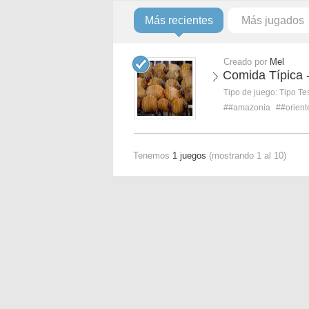
Más recientes
Más jugados
Creado por
Mel
Comida Típica 
Tipo de juego:
Tipo Te
##amazonia
##orient
Tenemos
1 juegos
(mostrando 1 al 10)