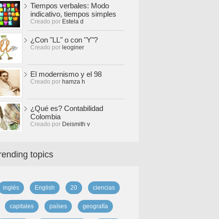
Tiempos verbales: Modo
indicativo, tiempos simples
Creado por
Estela d
¿Con "LL" o con "Y"?
Creado por
leoginer
El modernismo y el 98
Creado por
hamza h
¿Qué es? Contabilidad
Colombia
Creado por
Deismith v
rending topics
inglés
English
20
ciencias
capitales
países
geografía