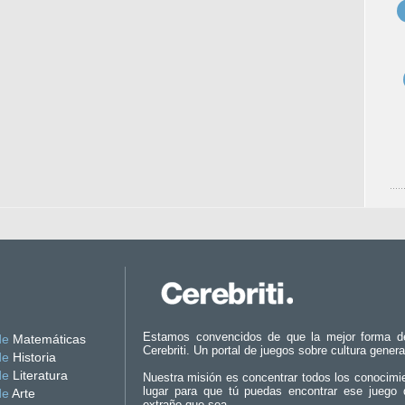
Estamos convencidos de que la mejor forma d
de
Matemáticas
Cerebriti. Un portal de juegos sobre cultura genera
de
Historia
de
Literatura
Nuestra misión es concentrar todos los conocimi
lugar para que tú puedas encontrar ese juego 
de
Arte
extraño que sea.