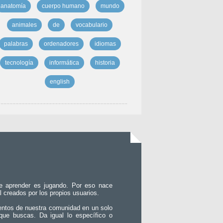
anatomía
cuerpo humano
mundo
animales
de
vocabulario
palabras
ordenadores
idiomas
tecnología
informática
historia
english
e aprender es jugando. Por eso nace
l creados por los propios usuarios.
entos de nuestra comunidad en un solo
que buscas. Da igual lo específico o