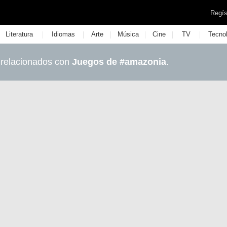
Regís
|
|
|
|
|
|
Literatura
Idiomas
Arte
Música
Cine
TV
Tecno
 relacionados con
Juegos de #amazonia
.