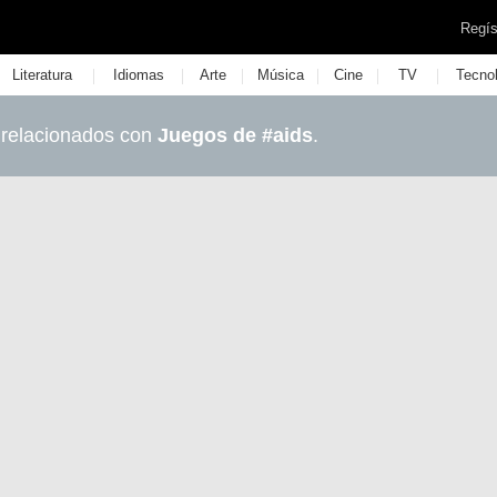
Regís
|
|
|
|
|
|
Literatura
Idiomas
Arte
Música
Cine
TV
Tecno
 relacionados con
Juegos de #aids
.