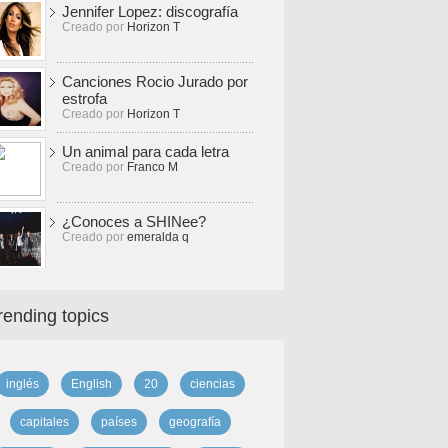
Jennifer Lopez: discografía
Creado por
Horizon T
Canciones Rocio Jurado por
estrofa
Creado por
Horizon T
Un animal para cada letra
Creado por
Franco M
¿Conoces a SHINee?
Creado por
emeralda q
rending topics
inglés
English
20
ciencias
capitales
países
geografía