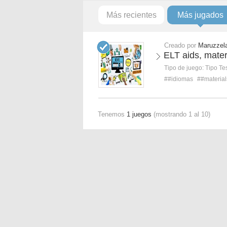
Más recientes
Más jugados
Creado por
Maruzzel
ELT aids, mater
Tipo de juego:
Tipo Te
##idiomas
##material
Tenemos
1 juegos
(mostrando 1 al 10)