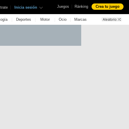
|
Juegos
Ránking
Crea tu juego
|
trate
Inicia sesión
|
|
|
|
logía
Deportes
Motor
Ocio
Marcas