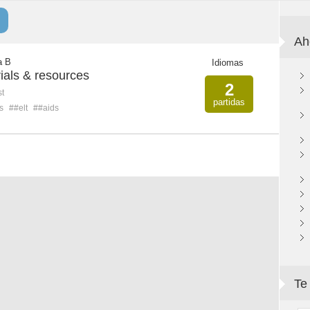
Ah
a B
Idiomas
ials & resources
2
st
partidas
s
##elt
##aids
Te