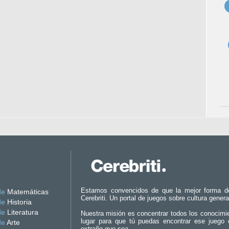
Estamos convencidos de que la mejor forma d
de
Matemáticas
Cerebriti. Un portal de juegos sobre cultura genera
de
Historia
de
Literatura
Nuestra misión es concentrar todos los conocimi
lugar para que tú puedas encontrar ese juego 
de
Arte
extraño que sea.