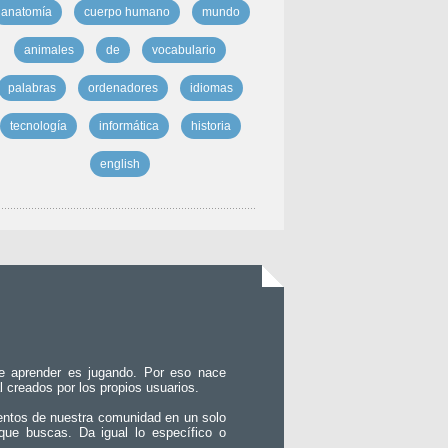
anatomía
cuerpo humano
mundo
animales
de
vocabulario
palabras
ordenadores
idiomas
tecnología
informática
historia
english
e aprender es jugando. Por eso nace
l creados por los propios usuarios.
entos de nuestra comunidad en un solo
que buscas. Da igual lo específico o