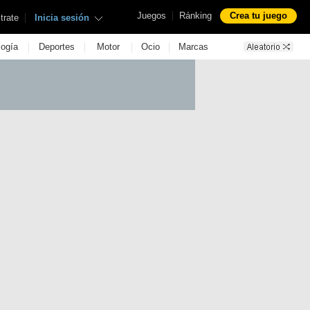
|
Juegos
Ránking
Crea tu juego
|
trate
Inicia sesión
|
|
|
|
logía
Deportes
Motor
Ocio
Marcas