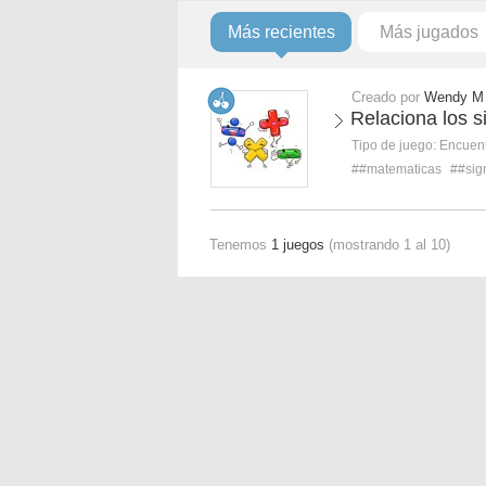
Más recientes
Más jugados
Creado por
Wendy M
Relaciona los s
Tipo de juego:
Encuent
##matematicas
##sig
Tenemos
1 juegos
(mostrando 1 al 10)