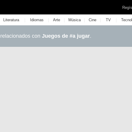
Regís
|
|
|
|
|
|
Literatura
Idiomas
Arte
Música
Cine
TV
Tecno
 relacionados con
Juegos de #a jugar
.