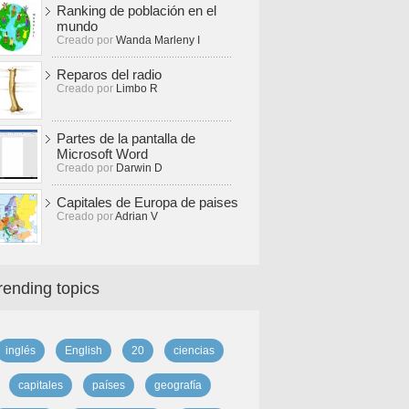
Ranking de población en el
mundo
Creado por
Wanda Marleny I
Reparos del radio
Creado por
Limbo R
Partes de la pantalla de
Microsoft Word
Creado por
Darwin D
Capitales de Europa de paises
Creado por
Adrian V
rending topics
inglés
English
20
ciencias
capitales
países
geografía