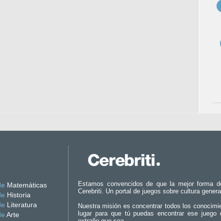
Estamos convencidos de que la mejor forma d
de
Matemáticas
Cerebriti. Un portal de juegos sobre cultura genera
de
Historia
de
Literatura
Nuestra misión es concentrar todos los conocimi
lugar para que tú puedas encontrar ese juego 
de
Arte
extraño que sea.