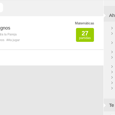
Ah
Matemáticas
ignos
27
ra la Pareja
partidas
nos
##a jugar
Te