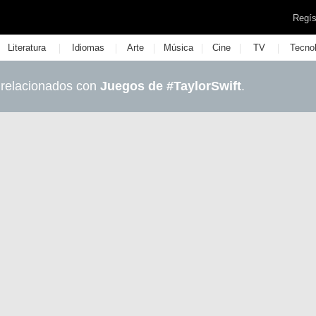
Regís
|
|
|
|
|
|
Literatura
Idiomas
Arte
Música
Cine
TV
Tecno
 relacionados con
Juegos de #TaylorSwift
.