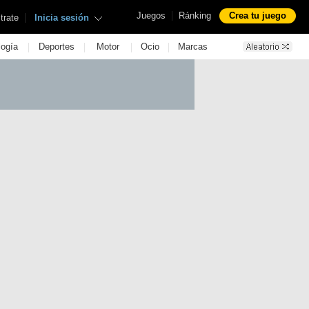
|
Juegos
Ránking
Crea tu juego
|
trate
Inicia sesión
|
|
|
|
logía
Deportes
Motor
Ocio
Marcas