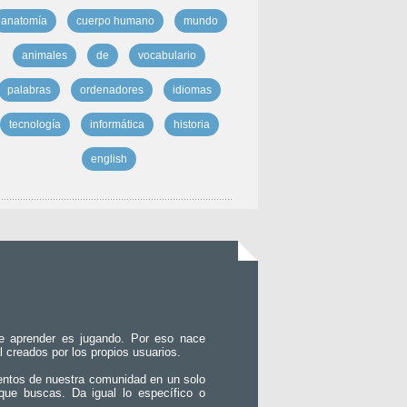
anatomía
cuerpo humano
mundo
animales
de
vocabulario
palabras
ordenadores
idiomas
tecnología
informática
historia
english
e aprender es jugando. Por eso nace
l creados por los propios usuarios.
entos de nuestra comunidad en un solo
que buscas. Da igual lo específico o