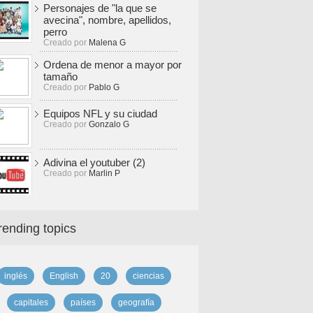
Personajes de "la que se
avecina", nombre, apellidos,
perro
Creado por
Malena G
Ordena de menor a mayor por
tamaño
Creado por
Pablo G
Equipos NFL y su ciudad
Creado por
Gonzalo G
Adivina el youtuber (2)
Creado por
Marlin P
rending topics
inglés
English
20
ciencias
capitales
países
geografía