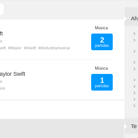
Ah
Música
ft
2
st
partidas
wift
##taylor
##swift
##industriamusical
Música
ylor Swift
1
st
partidas
ion
Te