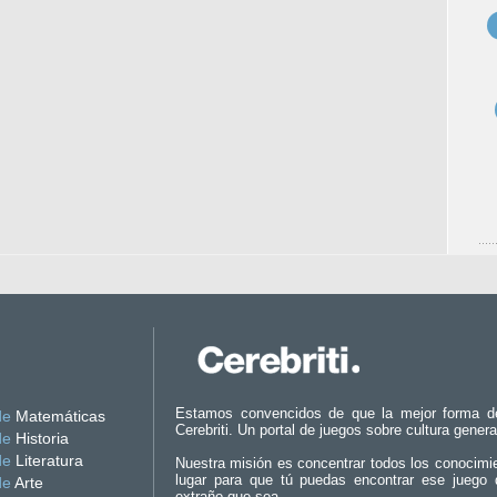
Estamos convencidos de que la mejor forma d
de
Matemáticas
Cerebriti. Un portal de juegos sobre cultura genera
de
Historia
de
Literatura
Nuestra misión es concentrar todos los conocimi
lugar para que tú puedas encontrar ese juego 
de
Arte
extraño que sea.