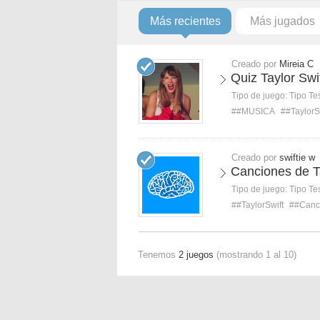
Más recientes
Más jugados
Creado por
Mireia C
Quiz Taylor Swi
Tipo de juego:
Tipo Te
##MUSICA
##TaylorS
Creado por
swiftie w
Canciones de Ta
Tipo de juego:
Tipo Te
##TaylorSwift
##Canc
Tenemos
2 juegos
(mostrando 1 al 10)