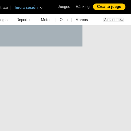
|
Juegos
Ránking
Crea tu juego
|
trate
Inicia sesión
|
|
|
|
logía
Deportes
Motor
Ocio
Marcas