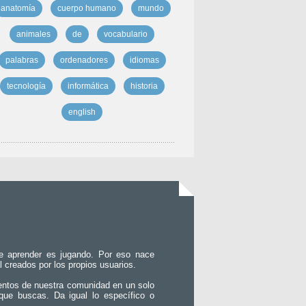
anatomía
cuerpo humano
mundo
animales
de
vocabulario
palabras
ordenadores
idiomas
tecnología
informática
historia
english
e aprender es jugando. Por eso nace
l creados por los propios usuarios.
entos de nuestra comunidad en un solo
que buscas. Da igual lo específico o