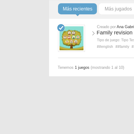
Más recientes
Más jugados
Creado por
Ana Gabri
Family revision
Tipo de juego:
Tipo Te
##english
##family
#
Tenemos
1 juegos
(mostrando 1 al 10)