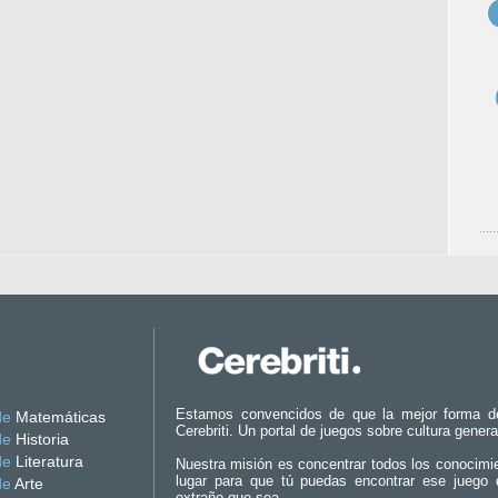
Estamos convencidos de que la mejor forma d
de
Matemáticas
Cerebriti. Un portal de juegos sobre cultura genera
de
Historia
de
Literatura
Nuestra misión es concentrar todos los conocimi
lugar para que tú puedas encontrar ese juego 
de
Arte
extraño que sea.