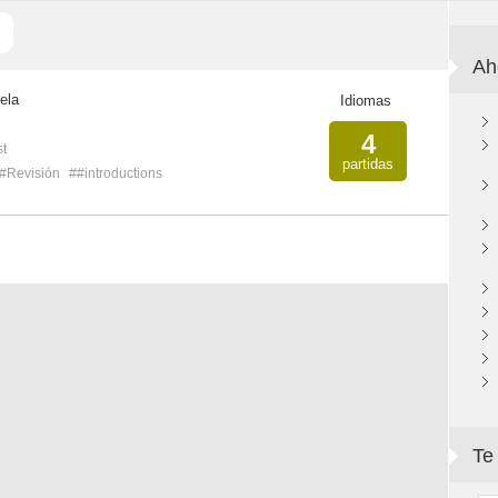
Ah
ela
Idiomas
4
st
partidas
#Revisión
##introductions
Te