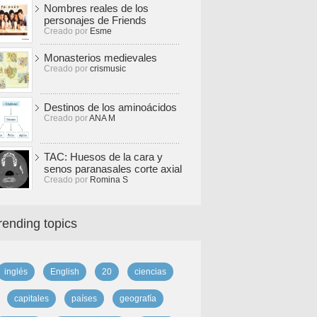
Nombres reales de los
personajes de Friends
Creado por
Esme
Monasterios medievales
Creado por
crismusic
Destinos de los aminoácidos
Creado por
ANA M
TAC: Huesos de la cara y
senos paranasales corte axial
Creado por
Romina S
rending topics
inglés
English
20
ciencias
capitales
países
geografía