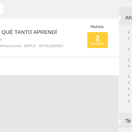
Ah
Historia
QUÉ TANTO APRENDÍ
2
st
partidas
##vacacional
##IPUC
##TOLEMAIDA
Te