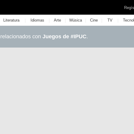
Regís
|
|
|
|
|
|
Literatura
Idiomas
Arte
Música
Cine
TV
Tecno
 relacionados con
Juegos de #IPUC
.