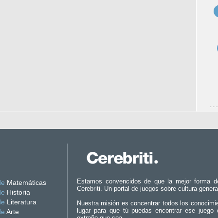
Estamos convencidos de que la mejor forma d
de
Matemáticas
Cerebriti. Un portal de juegos sobre cultura genera
de
Historia
de
Literatura
Nuestra misión es concentrar todos los conocimi
lugar para que tú puedas encontrar ese juego 
de
Arte
extraño que sea.