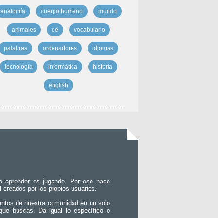
anatomía
cuerpo humano
mundo
animales
de
vocabulario
palabras
ordenadores
idiomas
tecnología
informática
historia
english
e aprender es jugando. Por eso nace
l creados por los propios usuarios.
entos de nuestra comunidad en un solo
que buscas. Da igual lo específico o