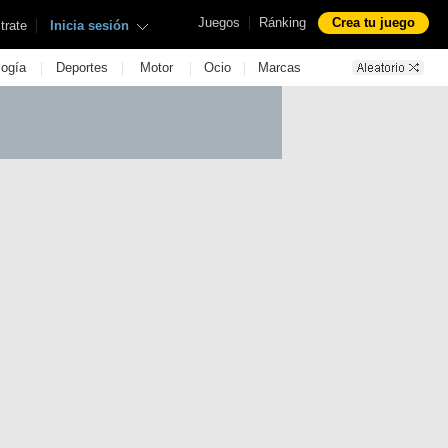
|
Juegos
Ránking
Crea tu juego
|
trate
Inicia sesión
|
|
|
|
logía
Deportes
Motor
Ocio
Marcas