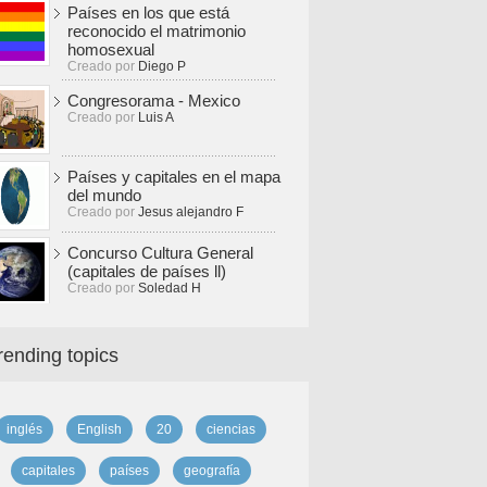
Países en los que está
reconocido el matrimonio
homosexual
Creado por
Diego P
Congresorama - Mexico
Creado por
Luis A
Países y capitales en el mapa
del mundo
Creado por
Jesus alejandro F
Concurso Cultura General
(capitales de países ll)
Creado por
Soledad H
rending topics
inglés
English
20
ciencias
capitales
países
geografía