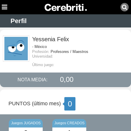
Perfil
Yessenia Felix
- México
Profesión:
Profesores / Maestros
Universidad:
Último juego:
0,00
NOTA MEDIA:
0
PUNTOS (último mes)
Juegos JUGADOS
Juegos CREADOS