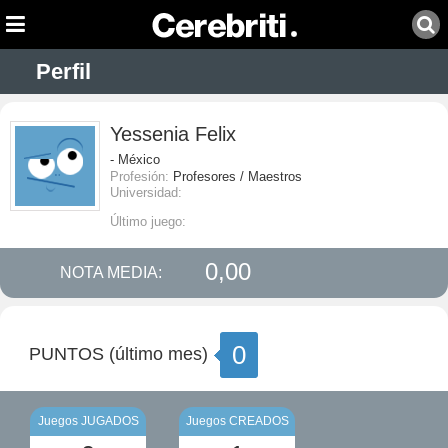
Perfil
Yessenia Felix
- México
Profesión:
Profesores / Maestros
Universidad:
Último juego:
0,00
NOTA MEDIA:
0
PUNTOS (último mes)
Juegos JUGADOS
Juegos CREADOS