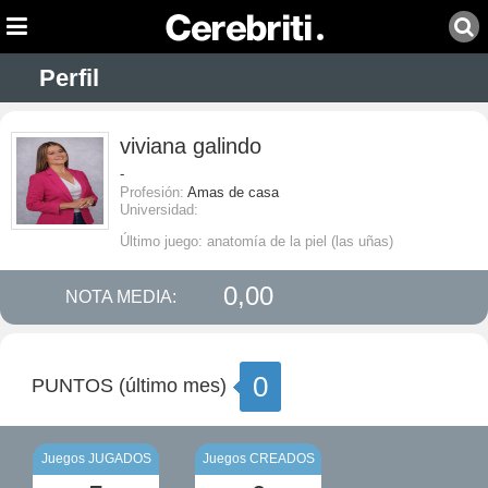
Perfil
viviana galindo
-
Profesión:
Amas de casa
Universidad:
Último juego: anatomía de la piel (las uñas)
0,00
NOTA MEDIA:
0
PUNTOS (último mes)
Juegos JUGADOS
Juegos CREADOS