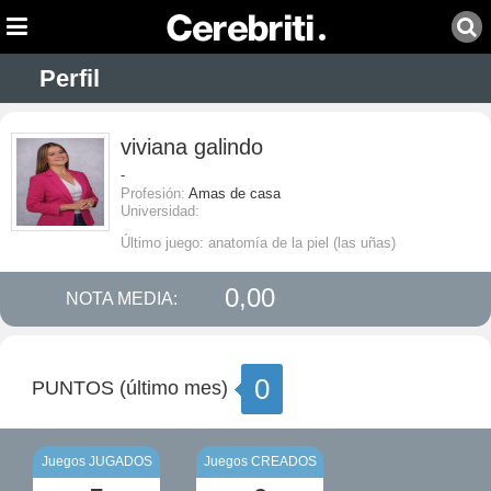
Perfil
viviana galindo
-
Profesión:
Amas de casa
Universidad:
Último juego: anatomía de la piel (las uñas)
0,00
NOTA MEDIA:
0
PUNTOS (último mes)
Juegos JUGADOS
Juegos CREADOS