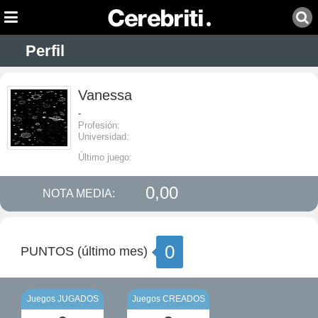
Perfil
Vanessa
-
Profesión:
Universidad:
Último juego:
0,00
NOTA MEDIA:
0
PUNTOS (último mes)
Juegos JUGADOS
Juegos CREADOS