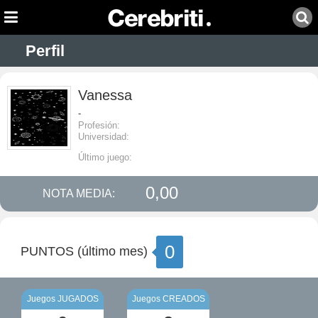
Perfil
Vanessa
-
Profesión:
Universidad:
Último juego:
0,00
NOTA MEDIA:
0
PUNTOS (último mes)
Juegos JUGADOS
Juegos CREADOS