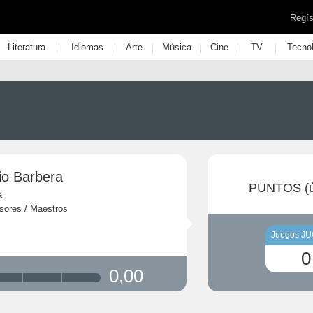
Regís
|
|
|
|
|
|
Literatura
Idiomas
Arte
Música
Cine
TV
Tecno
io Barbera
PUNTOS (ú
a
sores / Maestros
Juegos J
0
0,00