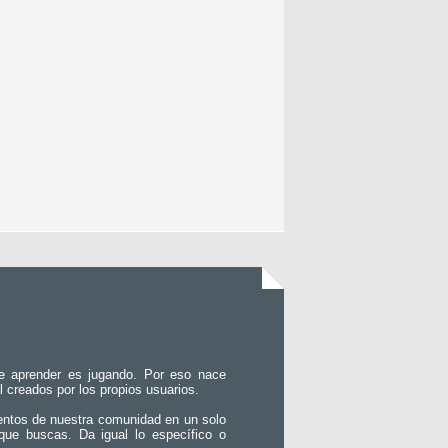
e aprender es jugando. Por eso nace
l creados por los propios usuarios.
entos de nuestra comunidad en un solo
que buscas. Da igual lo específico o