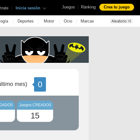
|
Juegos
Ránking
Crea tu juego
|
trate
Inicia sesión
|
|
|
|
logía
Deportes
Motor
Ocio
Marcas
0
ltimo mes)
UGADOS
Juegos CREADOS
15