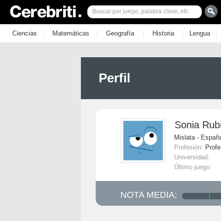
|
|
|
|
|
Ciencias
Matemáticas
Geografía
Historia
Lengua
Perfil
Sonia Rub
Mislata - Españ
Profesión:
Profe
Universidad:
Último juego:
NOTA MEDIA: