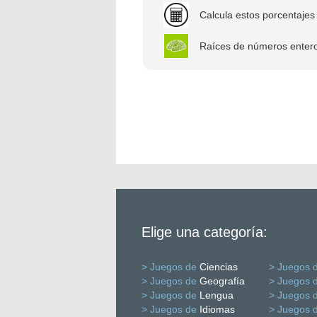
Calcula estos porcentajes
Raíces de números enteros
Elige una categoría:
> Juegos de
Ciencias
> Juegos 
> Juegos de
Geografía
> Juegos 
> Juegos de
Lengua
> Juegos 
> Juegos de
Idiomas
> Juegos 