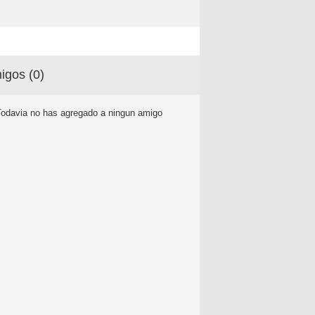
igos (
0
)
Todavia no has agregado a ningun amigo