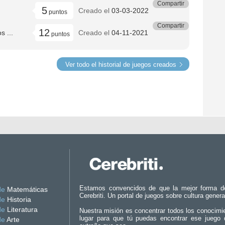
Compartir
5
Creado el
03-03-2022
puntos
Compartir
12
 ...
Creado el
04-11-2021
puntos
Ver todo el historial de juegos creados
Estamos convencidos de que la mejor forma d
de
Matemáticas
Cerebriti. Un portal de juegos sobre cultura genera
de
Historia
de
Literatura
Nuestra misión es concentrar todos los conocimi
lugar para que tú puedas encontrar ese juego 
de
Arte