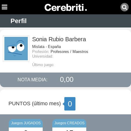
Perfil
Sonia Rubio Barbera
Mislata - España
Profesión:
Profesores / Maestros
Universidad:
Último juego:
0,00
NOTA MEDIA:
0
PUNTOS (último mes)
Juegos JUGADOS
Juegos CREADOS