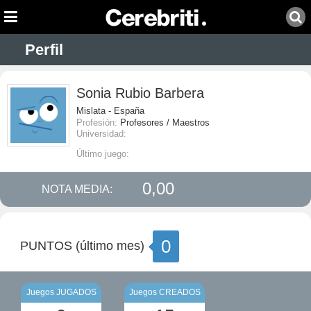
Perfil
Sonia Rubio Barbera
Mislata - España
Profesión:
Profesores / Maestros
Universidad:
Último juego:
0,00
NOTA MEDIA:
0
PUNTOS (último mes)
Juegos JUGADOS
Juegos CREADOS