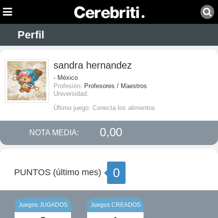
Perfil
sandra hernandez
- México
Profesión:
Profesores / Maestros
Universidad:
Último juego: Conecta los alimentos
0,00
NOTA MEDIA:
0
PUNTOS (último mes)
Juegos JUGADOS
Juegos CREADOS