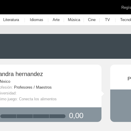
Regís
|
|
|
|
|
|
Literatura
Idiomas
Arte
Música
Cine
TV
Tecno
andra hernandez
P
México
ofesión:
Profesores / Maestros
iversidad:
timo juego: Conecta los alimentos
0,00