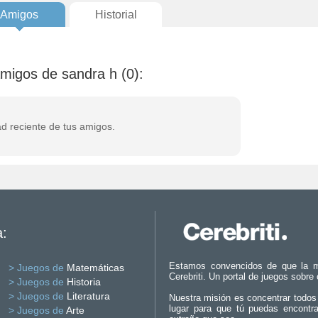
Amigos
Historial
amigos de sandra h (0):
ad reciente de tus amigos.
a:
Estamos convencidos de que la m
> Juegos de
Matemáticas
Cerebriti. Un portal de juegos sobre
> Juegos de
Historia
> Juegos de
Literatura
Nuestra misión es concentrar todos
lugar para que tú puedas encontr
> Juegos de
Arte