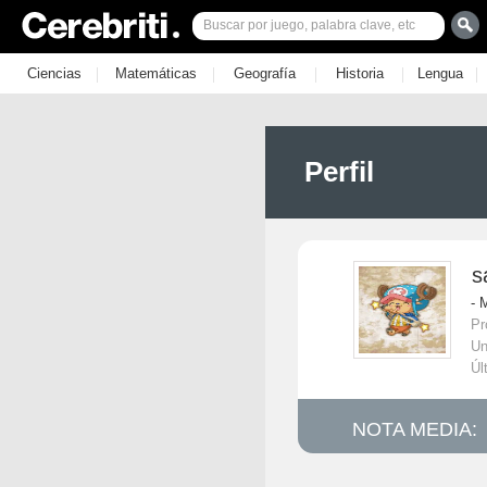
|
|
|
|
|
Ciencias
Matemáticas
Geografía
Historia
Lengua
Perfil
s
- 
Pr
Un
Úl
NOTA MEDIA: