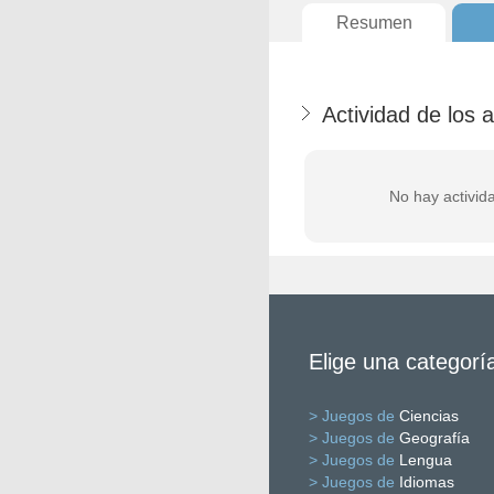
Resumen
Actividad de los 
No hay activid
Elige una categorí
> Juegos de
Ciencias
> Juegos de
Geografía
> Juegos de
Lengua
> Juegos de
Idiomas