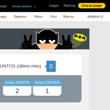
|
Juegos
Ránking
Crea tu juego
|
trate
Inicia sesión
|
|
|
|
logía
Deportes
Motor
Ocio
Marcas
0
UNTOS (último mes)
Juegos JUGADOS
Juegos CREADOS
2
1