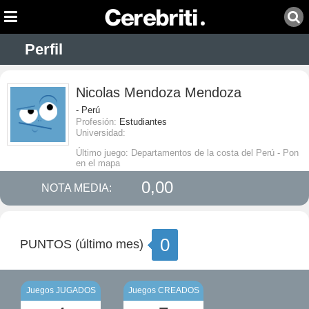
Perfil
Nicolas Mendoza Mendoza
- Perú
Profesión:
Estudiantes
Universidad:
Último juego: Departamentos de la costa del Perú - Pon
en el mapa
0,00
NOTA MEDIA:
0
PUNTOS (último mes)
Juegos JUGADOS
Juegos CREADOS