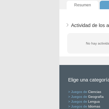
Resumen
Actividad de los
No hay activid
Elige una categorí
> Juegos de
Ciencias
> Juegos de
Geografía
> Juegos de
Lengua
> Juegos de
Idiomas