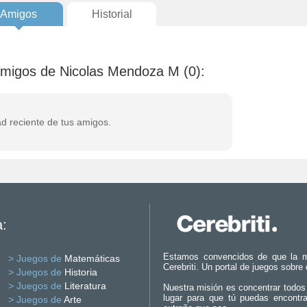
Amigos
Historial
 amigos de Nicolas Mendoza M (0):
ad reciente de tus amigos.
a:
Estamos convencidos de que la m
> Juegos de
Matemáticas
Cerebriti. Un portal de juegos sobre
> Juegos de
Historia
> Juegos de
Literatura
Nuestra misión es concentrar todos
lugar para que tú puedas encontr
> Juegos de
Arte