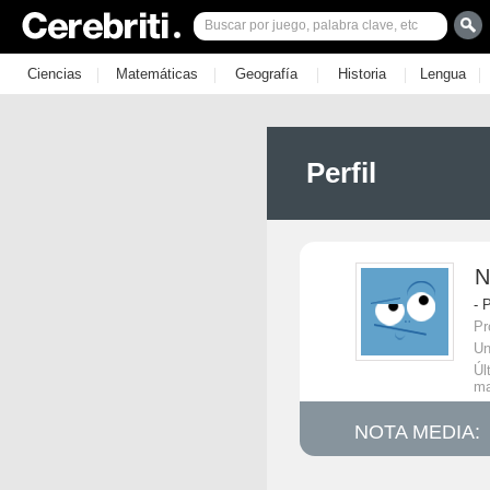
|
|
|
|
|
Ciencias
Matemáticas
Geografía
Historia
Lengua
Perfil
N
- 
Pr
Un
Úl
m
NOTA MEDIA: