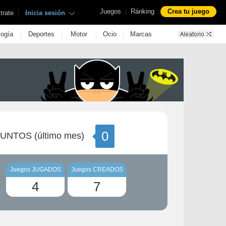
|
Juegos
Ránking
Crea tu juego
|
trate
Inicia sesión
|
|
|
|
logía
Deportes
Motor
Ocio
Marcas
0
UNTOS (último mes)
Juegos JUGADOS
Juegos CREADOS
4
7