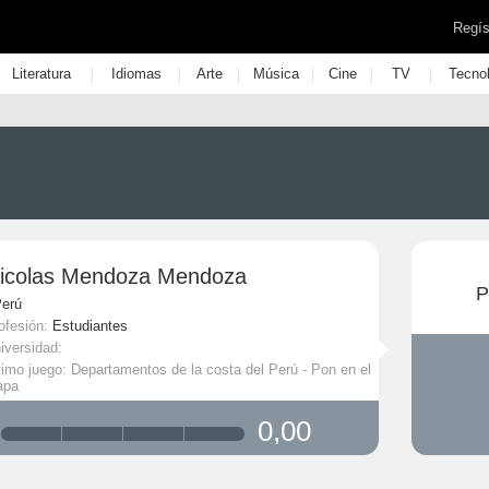
Regís
|
|
|
|
|
|
Literatura
Idiomas
Arte
Música
Cine
TV
Tecno
icolas Mendoza Mendoza
P
Perú
ofesión:
Estudiantes
iversidad:
timo juego: Departamentos de la costa del Perú - Pon en el
apa
0,00