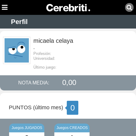
Perfil
micaela celaya
-
Profesión:
Universidad:
Último juego:
0,00
NOTA MEDIA:
0
PUNTOS (último mes)
Juegos JUGADOS
Juegos CREADOS