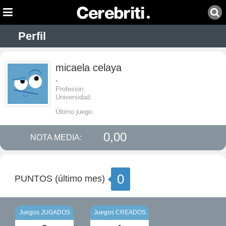
Perfil
micaela celaya
-
Profesión:
Universidad:
Último juego:
0,00
NOTA MEDIA:
0
PUNTOS (último mes)
Juegos JUGADOS
Juegos CREADOS