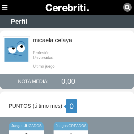
Perfil
micaela celaya
-
Profesión:
Universidad:
Último juego:
0,00
NOTA MEDIA:
0
PUNTOS (último mes)
Juegos JUGADOS
Juegos CREADOS