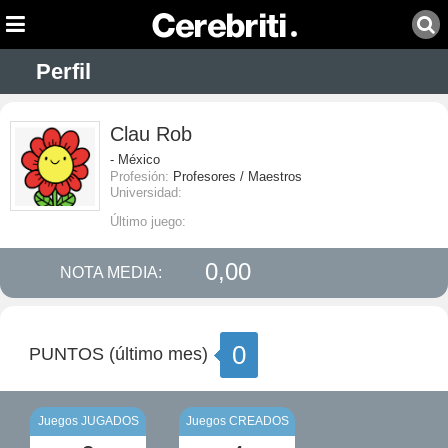
Perfil
Clau Rob
- México
Profesión:
Profesores / Maestros
Universidad:
Último juego:
0,00
NOTA MEDIA:
0
PUNTOS (último mes)
Juegos JUGADOS
Juegos CREADOS