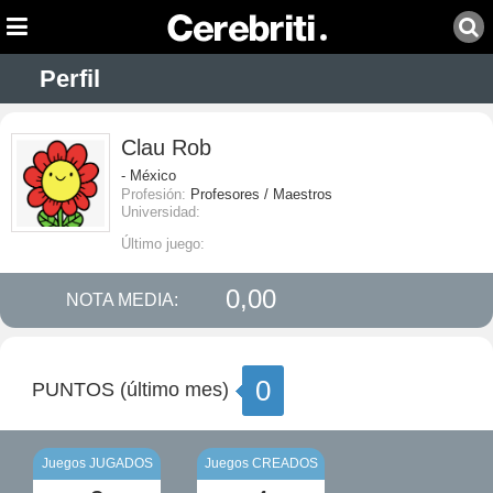
Perfil
Clau Rob
- México
Profesión:
Profesores / Maestros
Universidad:
Último juego:
0,00
NOTA MEDIA:
0
PUNTOS (último mes)
Juegos JUGADOS
Juegos CREADOS