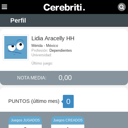
Perfil
Lidia Aracelly HH
Mérida - México
Profesión:
Dependientes
Universidad:
Último juego:
0,00
NOTA MEDIA:
0
PUNTOS (último mes)
Juegos JUGADOS
Juegos CREADOS