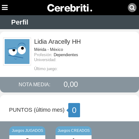
Perfil
Lidia Aracelly HH
Mérida - México
Profesión:
Dependientes
Universidad:
Último juego:
0,00
NOTA MEDIA:
0
PUNTOS (último mes)
Juegos JUGADOS
Juegos CREADOS