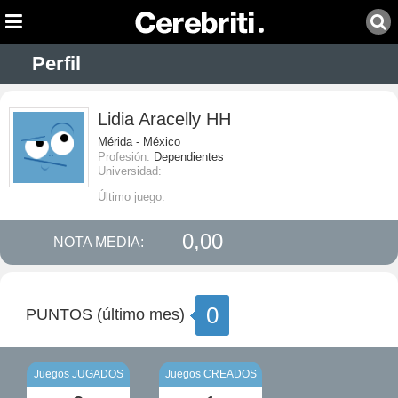
Perfil
Lidia Aracelly HH
Mérida - México
Profesión:
Dependientes
Universidad:
Último juego:
0,00
NOTA MEDIA:
0
PUNTOS (último mes)
Juegos JUGADOS
Juegos CREADOS