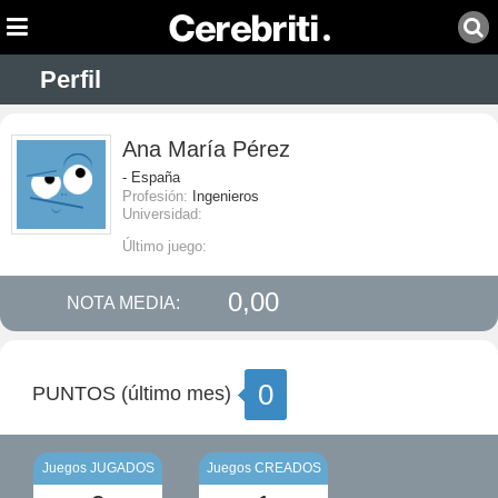
Perfil
Ana María Pérez
- España
Profesión:
Ingenieros
Universidad:
Último juego:
0,00
NOTA MEDIA:
0
PUNTOS (último mes)
Juegos JUGADOS
Juegos CREADOS