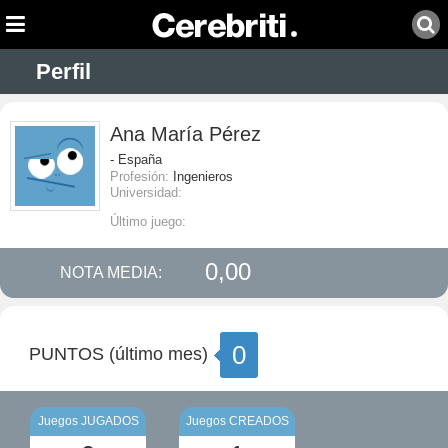
Perfil
Ana María Pérez
- España
Profesión:
Ingenieros
Universidad:
Último juego:
0,00
NOTA MEDIA:
0
PUNTOS (último mes)
Juegos JUGADOS
Juegos CREADOS