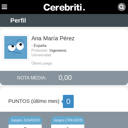
Perfil
Ana María Pérez
- España
Profesión:
Ingenieros
Universidad:
Último juego:
0,00
NOTA MEDIA:
0
PUNTOS (último mes)
Juegos JUGADOS
Juegos CREADOS