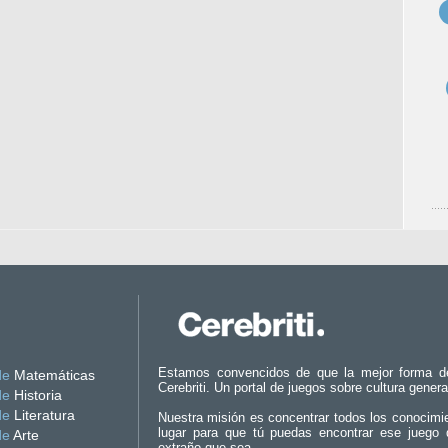
Estamos convencidos de que la mejor forma d
de
Matemáticas
Cerebriti. Un portal de juegos sobre cultura genera
de
Historia
de
Literatura
Nuestra misión es concentrar todos los conocimi
lugar para que tú puedas encontrar ese juego 
de
Arte
extraño que sea.