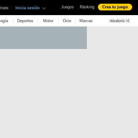
|
Juegos
Ránking
Crea tu juego
|
trate
Inicia sesión
|
|
|
|
logía
Deportes
Motor
Ocio
Marcas