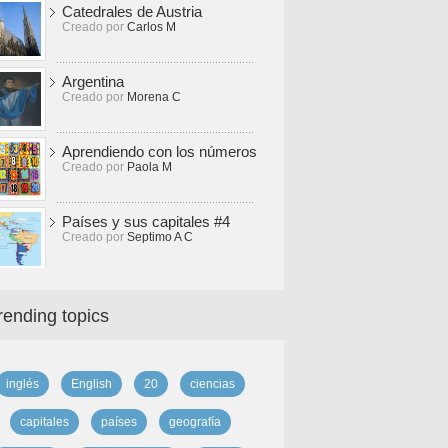
Catedrales de Austria
Creado por
Carlos M
Argentina
Creado por
Morena C
Aprendiendo con los números
Creado por
Paola M
Países y sus capitales #4
Creado por
Septimo A C
rending topics
inglés
English
20
ciencias
capitales
países
geografía