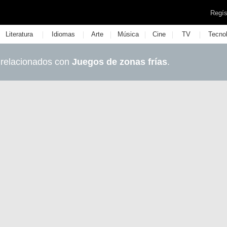
Regís
|
|
|
|
|
|
Literatura
Idiomas
Arte
Música
Cine
TV
Tecno
 relacionados con
Juegos de zonas frías
.