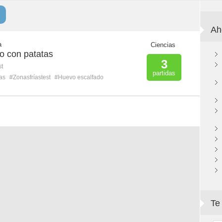
Ah
a
Ciencias
o con patatas
3
st
partidas
as
#Zonasfríastest
#Huevo escalfado
Te