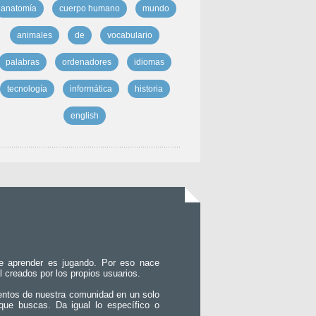
anatomía
cuerpo humano
mundo
animales
de
vocabulario
palabras
ordenadores
idiomas
tecnología
informática
historia
english
e aprender es jugando. Por eso nace
l creados por los propios usuarios.
entos de nuestra comunidad en un solo
que buscas. Da igual lo específico o