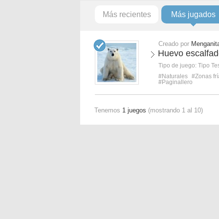
Más recientes
Más jugados
Creado por
Menganit
Huevo escalfad
Tipo de juego:
Tipo Te
#Naturales
#Zonas frí
#Paginallero
Tenemos
1 juegos
(mostrando 1 al 10)