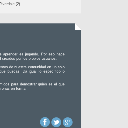
Riverdale (2)
e aprender es jugando. Por eso nace
l creados por los propios usuarios.
entos de nuestra comunidad en un solo
que buscas. Da igual lo específico o
migos para demostrar quién es el que
uronas en forma.