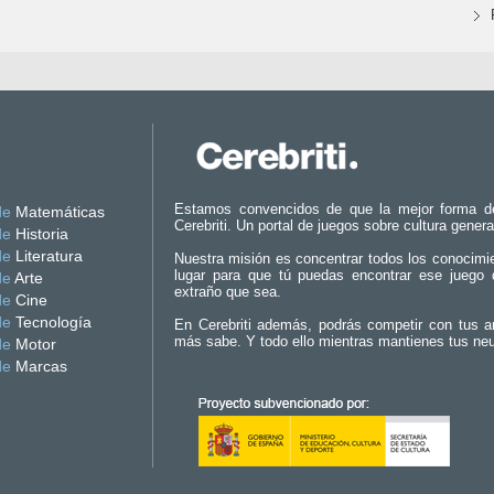
Estamos convencidos de que la mejor forma d
de
Matemáticas
Cerebriti. Un portal de juegos sobre cultura genera
de
Historia
de
Literatura
Nuestra misión es concentrar todos los conocimi
lugar para que tú puedas encontrar ese juego 
de
Arte
extraño que sea.
de
Cine
de
Tecnología
En Cerebriti además, podrás competir con tus a
más sabe. Y todo ello mientras mantienes tus ne
de
Motor
de
Marcas