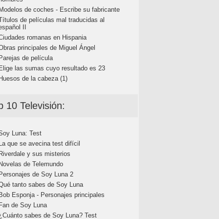
Modelos de coches - Escribe su fabricante
Títulos de películas mal traducidas al
español II
Ciudades romanas en Hispania
Obras principales de Miguel Ángel
Parejas de película
Elige las sumas cuyo resultado es 23
Huesos de la cabeza (1)
p 10 Televisión:
Soy Luna: Test
La que se avecina test difícil
Riverdale y sus misterios
Novelas de Telemundo
Personajes de Soy Luna 2
Qué tanto sabes de Soy Luna
Bob Esponja - Personajes principales
Fan de Soy Luna
¿Cuánto sabes de Soy Luna? Test