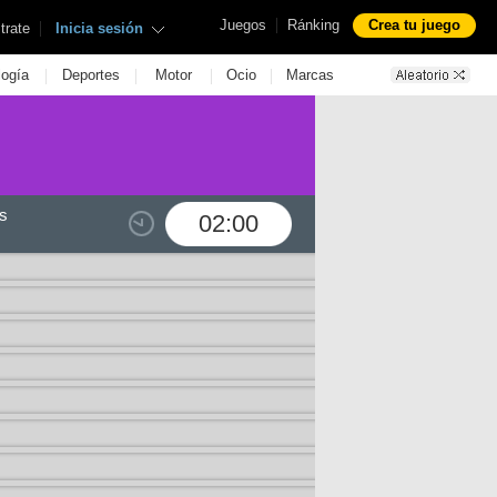
|
Juegos
Ránking
Crea tu juego
|
trate
Inicia sesión
|
|
|
|
logía
Deportes
Motor
Ocio
Marcas
s
02:00