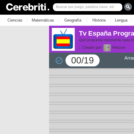
|
|
|
|
|
Ciencias
Matemáticas
Geografía
Historia
Lengua
Tv España Progr
Qué programa representa cada f
Creado por:
Horizon
00/19
Arra