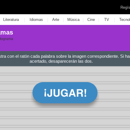
Regís
|
|
|
|
|
|
Literatura
Idiomas
Arte
Música
Cine
TV
Tecno
amas
otograma
stra con el ratón cada palabra sobre la imagen correspondiente. Si ha
acertado, desaparecerán las dos.