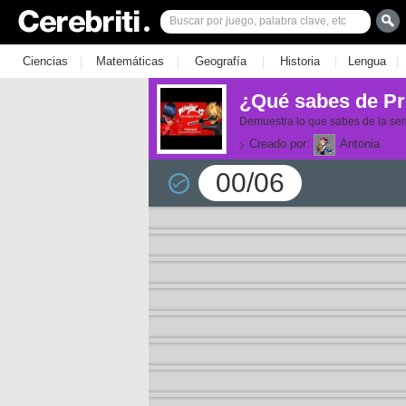
|
|
|
|
|
Ciencias
Matemáticas
Geografía
Historia
Lengua
¿Qué sabes de Pr
Demuestra lo que sabes de la ser
Creado por:
Antonia
00/06