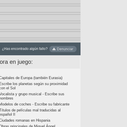
¿Has encontrado algún fallo?
ora en juego:
Capitales de Europa (también Eurasia)
Escribe los planetas según su proximidad
con el Sol
Vocalista y grupo musical - Escribe sus
nombres
Modelos de coches - Escribe su fabricante
Títulos de películas mal traducidas al
español II
Ciudades romanas en Hispania
Obras principales de Miguel Ángel