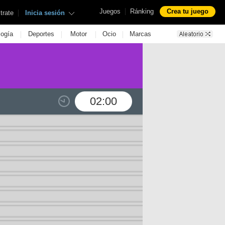
|
Juegos
Ránking
Crea tu juego
|
trate
Inicia sesión
|
|
|
|
logía
Deportes
Motor
Ocio
Marcas
02:00