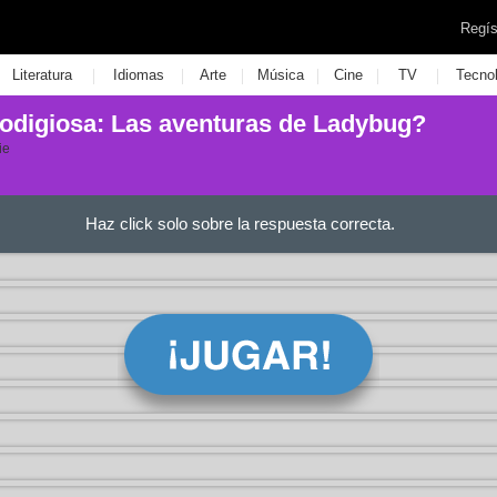
Regís
|
|
|
|
|
|
Literatura
Idiomas
Arte
Música
Cine
TV
Tecno
odigiosa: Las aventuras de Ladybug?
ie
Haz click solo sobre la respuesta correcta.