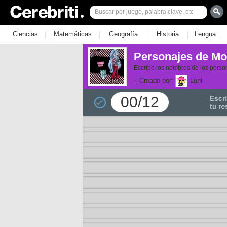
|
|
|
|
|
Ciencias
Matemáticas
Geografía
Historia
Lengua
Personajes de Mo
Escribe los nombres de los person
Creado por:
Luni
00/12