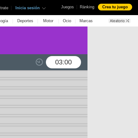
|
Juegos
Ránking
Crea tu juego
|
trate
Inicia sesión
|
|
|
|
logía
Deportes
Motor
Ocio
Marcas
03:00