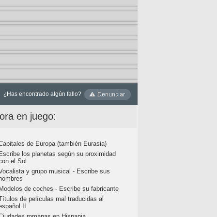
¿Has encontrado algún fallo?
ora en juego:
Capitales de Europa (también Eurasia)
Escribe los planetas según su proximidad
con el Sol
Vocalista y grupo musical - Escribe sus
nombres
Modelos de coches - Escribe su fabricante
Títulos de películas mal traducidas al
español II
Ciudades romanas en Hispania