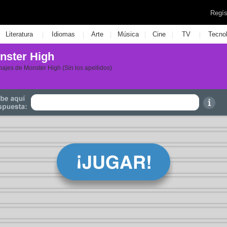
Regís
|
|
|
|
|
|
Literatura
Idiomas
Arte
Música
Cine
TV
Tecno
nster High
ajes de Monster High (Sin los apellidos)