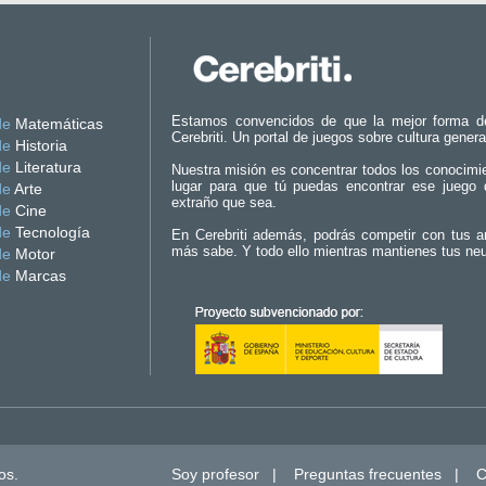
Estamos convencidos de que la mejor forma d
de
Matemáticas
Cerebriti. Un portal de juegos sobre cultura genera
de
Historia
de
Literatura
Nuestra misión es concentrar todos los conocimi
lugar para que tú puedas encontrar ese juego 
de
Arte
extraño que sea.
de
Cine
de
Tecnología
En Cerebriti además, podrás competir con tus a
más sabe. Y todo ello mientras mantienes tus ne
de
Motor
de
Marcas
os.
Soy profesor
|
Preguntas frecuentes
|
C