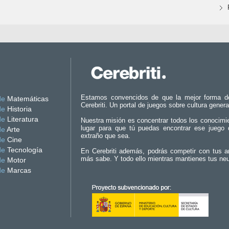
Estamos convencidos de que la mejor forma d
de
Matemáticas
Cerebriti. Un portal de juegos sobre cultura genera
de
Historia
de
Literatura
Nuestra misión es concentrar todos los conocimi
lugar para que tú puedas encontrar ese juego 
de
Arte
extraño que sea.
de
Cine
de
Tecnología
En Cerebriti además, podrás competir con tus a
más sabe. Y todo ello mientras mantienes tus ne
de
Motor
de
Marcas