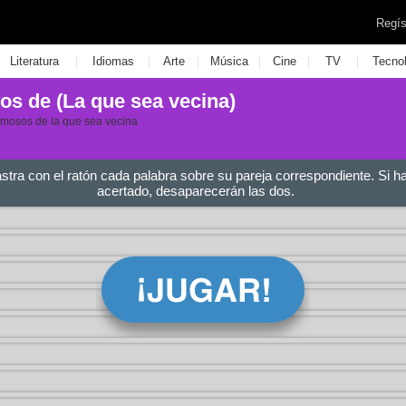
Regís
|
|
|
|
|
|
Literatura
Idiomas
Arte
Música
Cine
TV
Tecno
s de (La que sea vecina)
famosos de la que sea vecina
astra con el ratón cada palabra sobre su pareja correspondiente. Si h
acertado, desaparecerán las dos.