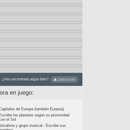
¿Has encontrado algún fallo?
ora en juego:
Capitales de Europa (también Eurasia)
Escribe los planetas según su proximidad
con el Sol
Vocalista y grupo musical - Escribe sus
nombres