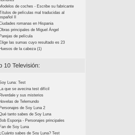
Modelos de coches - Escribe su fabricante
Títulos de películas mal traducidas al
español II
Ciudades romanas en Hispania
Obras principales de Miguel Ángel
Parejas de película
Elige las sumas cuyo resultado es 23
Huesos de la cabeza (1)
p 10 Televisión:
Soy Luna: Test
La que se avecina test difícil
Riverdale y sus misterios
Novelas de Telemundo
Personajes de Soy Luna 2
Qué tanto sabes de Soy Luna
Bob Esponja - Personajes principales
Fan de Soy Luna
¿Cuánto sabes de Soy Luna? Test