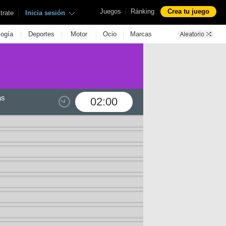
|
Juegos
Ránking
Crea tu juego
|
trate
Inicia sesión
|
|
|
|
logía
Deportes
Motor
Ocio
Marcas
as
02:00