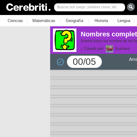
|
|
|
|
|
Ciencias
Matemáticas
Geografía
Historia
Lengua
Nombres completo
Acierta todos los nombre de los 
Creado por:
Gustavo
00/05
Arr