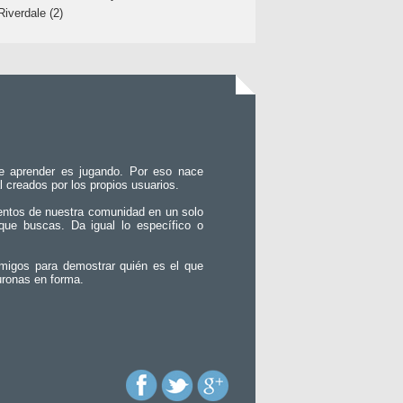
Riverdale (2)
e aprender es jugando. Por eso nace
l creados por los propios usuarios.
entos de nuestra comunidad en un solo
que buscas. Da igual lo específico o
migos para demostrar quién es el que
uronas en forma.